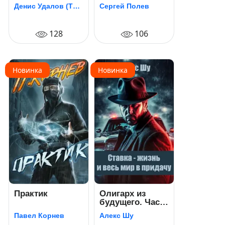
Книга III
Денис Удалов (Тайниковский)
Сергей Полев
128
106
Новинка
Новинка
Практик
Олигарх из
будущего. Часть
5. Ставка –
Павел Корнев
Алекс Шу
жизнь и весь