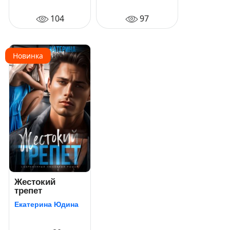
мир в придачу
104
97
Новинка
Жестокий
трепет
Екатерина Юдина