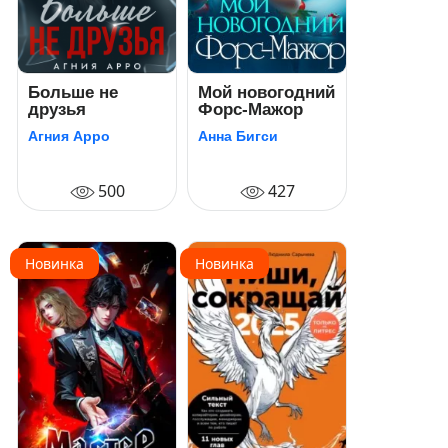
Больше не
Мой новогодний
друзья
Форс-Мажор
Агния Арро
Анна Бигси
500
427
Новинка
Новинка