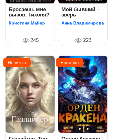
Бросаешь мне
Мой бывший –
вызов, Тихоня?
зверь
Кристина Майер
Анна Владимирова
245
223
Новинка
Новинка
Газлайтер. Том
Орден Кракена