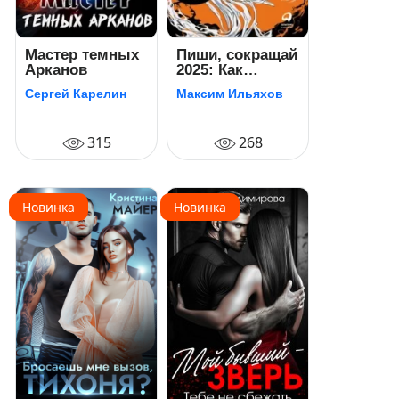
Мастер темных
Пиши, сокращай
Арканов
2025: Как
создавать
Сергей Карелин
Максим Ильяхов
сильный текст
315
268
Новинка
Новинка