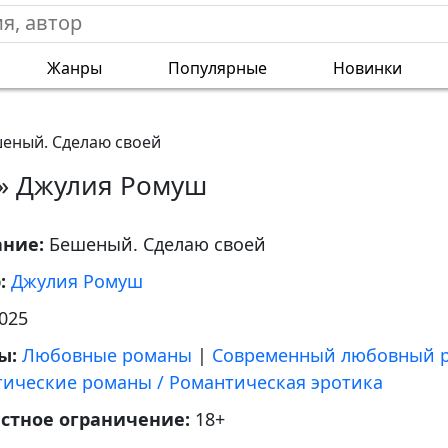
Жанры
Популярные
Новинки
еный. Сделаю своей
» Джулия Ромуш
ание:
Бешеный. Сделаю своей
р:
Джулия Ромуш
025
ы:
Любовные романы
|
Современный любовный 
тические романы / Романтическая эротика
астное ограничение:
18+