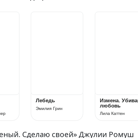
Лебедь
Измена. Убива
любовь
Эмилия Грин
йер
Лила Каттен
шеный. Сделаю своей» Джулии Ромуш