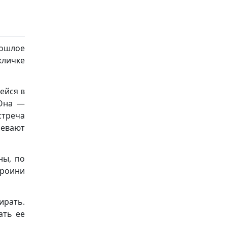
рошлое
кличке
ейся в
 Она —
стреча
евают
ны, по
ероини
ирать.
ать ее