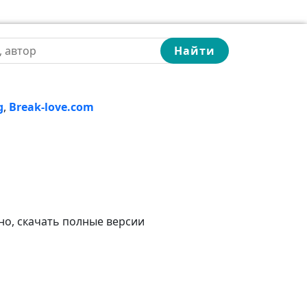
Найти
g
,
Break-love.com
но, скачать полные версии