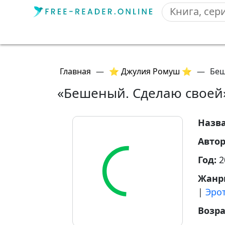
Главная
—
⭐ Джулия Ромуш ⭐
—
Беш
«Бешеный. Сделаю своей
Назв
Авто
Год:
2
Жанр
|
Эро
Возр