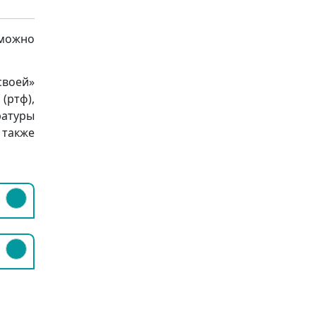
 можно
своей»
 (ртф),
ратуры
 также