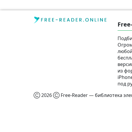
Free
Подби
Огром
любой
беспл
верси
из фор
iPhone
под р
Ⓒ 2026 Ⓒ Free-Reader — библиотека элек