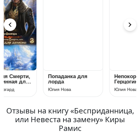
Попаданка для
Непокорённая, или
лорда
Герцогиня
возвращается
Юлия Нова
Юлия Нова
Отзывы на книгу «Бесприданница,
или Невеста на замену» Киры
Рамис