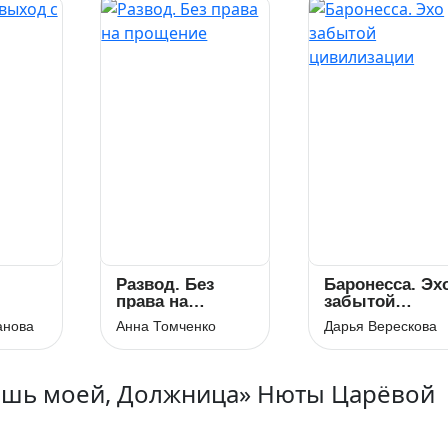
Развод. Без
Баронесса. Эх
права на
забытой
прощение
цивилизации
анова
Анна Томченко
Дарья Верескова
дешь моей, Должница» Нюты Царёвой