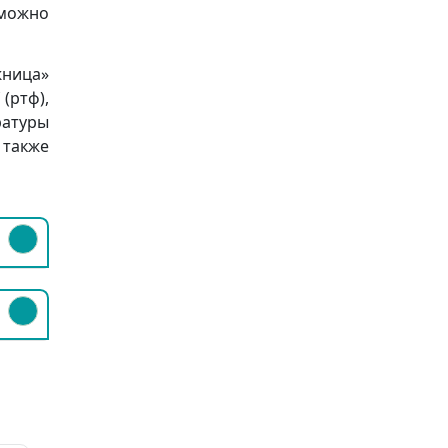
 можно
жница»
 (ртф),
ратуры
 также