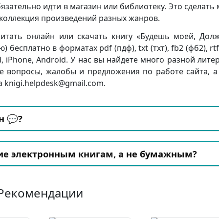
бязательно идти в магазин или библиотеку. Это сделать
я коллекция произведений разных жанров.
итать онлайн или скачать книгу «Будешь моей, Дол
сплатно в форматах pdf (пдф), txt (тхт), fb2 (фб2), rtf
d, iPhone, Android. У нас вы найдете много разной лите
е вопросы, жалобы и предложения по работе сайта, а
 knigi.helpdesk@gmail.com.
н 💬?
ие электронным книгам, а не бумажным?
Рекомендации