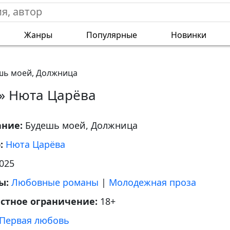
Жанры
Популярные
Новинки
шь моей, Должница
» Нюта Царёва
ание:
Будешь моей, Должница
р:
Нюта Царёва
025
ы:
Любовные романы
|
Молодежная проза
астное ограничение:
18+
Первая любовь