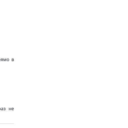
рямо в
раз не