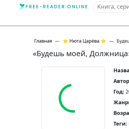
Главная
—
⭐ Нюта Царёва ⭐
—
Буде
«Будешь моей, Должница
Назв
Авто
Год:
2
Жанр
Возр
Теги: