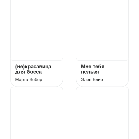
(не)красавица
Мне тебя
для босса
нельзя
Марта Вебер
Элен Блио