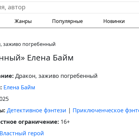
Жанры
Популярные
Новинки
, заживо погребенный
енный» Елена Байм
ание:
Дракон, заживо погребенный
р:
Елена Байм
025
ы:
Детективное фэнтези
|
Приключенческое фэнт
астное ограничение:
16+
Властный герой