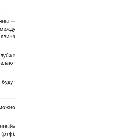
айны —
 между
элвина
глубже
делают
 будут
 можно
енный»
(ртф),