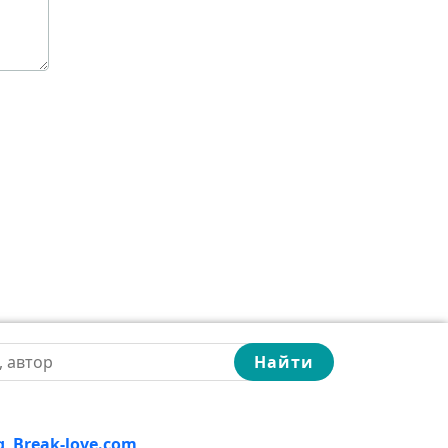
Найти
g
,
Break-love.com