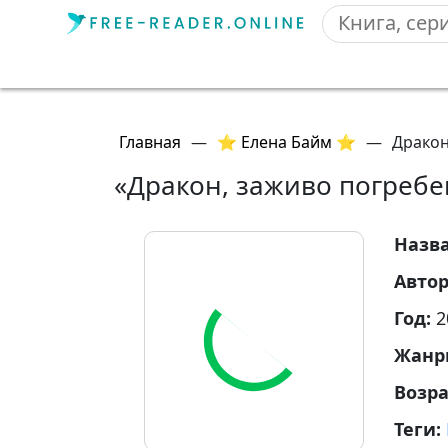
Главная
—
⭐ Елена Байм ⭐
—
Дракон
«Дракон, заживо погреб
Назв
Авто
Год:
2
Жанр
Возр
Теги: