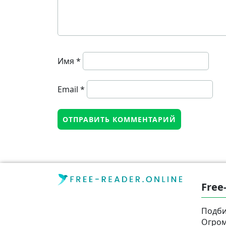
Имя
*
Email
*
Free
Подби
Огром