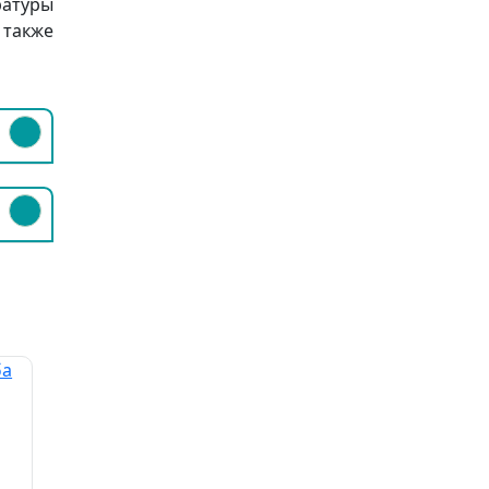
ратуры
 также