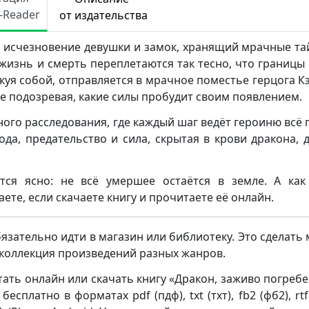
e-Reader
от издательства
, исчезновение девушки и замок, хранящий мрачные т
 жизнь и смерть переплетаются так тесно, что границы
куя собой, отправляется в мрачное поместье герцога К
не подозревая, какие силы пробудит своим появлением.
ого расследования, где каждый шаг ведёт героиню всё 
ода, предательство и сила, скрытая в крови дракона, 
тся ясно: не всё умершее остаётся в земле. А как
ете, если скачаете книгу и прочитаете её онлайн.
бязательно идти в магазин или библиотеку. Это сделать
я коллекция произведений разных жанров.
ать онлайн или скачать книгу «Дракон, заживо погреб
платно в форматах pdf (пдф), txt (тхт), fb2 (фб2), rtf 