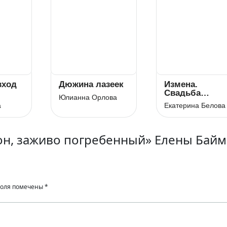
вход
Дюжина лазеек
Измена.
Свадьба
Юлианна Орлова
дракона
а
Екатерина Белова
он, заживо погребенный» Елены Байм
поля помечены
*