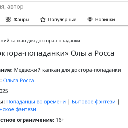
Жанры
Популярные
Новинки
жий капкан для доктора-попаданки
ктора-попаданки» Ольга Росса
ание:
Медвежий капкан для доктора-попаданки
р:
Ольга Росса
025
ы:
Попаданцы во времени
|
Бытовое фэнтези
|
нское фэнтези
астное ограничение:
16+