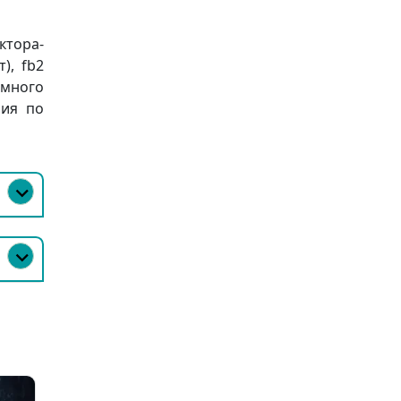
ктора-
), fb2
 много
ния по