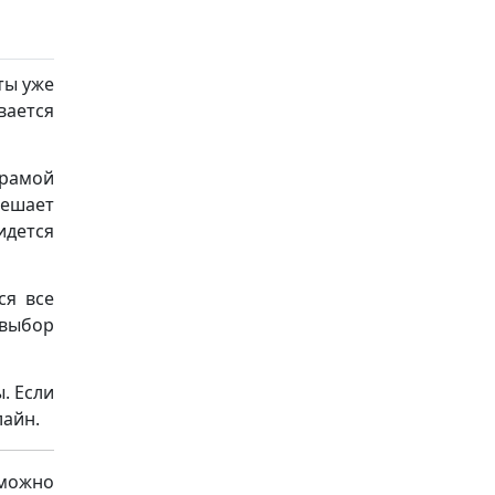
ты уже
вается
драмой
решает
идется
ся все
 выбор
. Если
лайн.
 можно