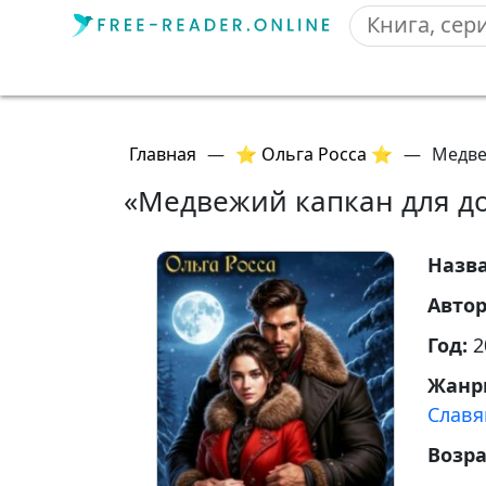
Главная
—
⭐ Ольга Росса ⭐
—
Медве
«Медвежий капкан для до
Назв
Авто
Год:
2
Жанр
Славя
Возр