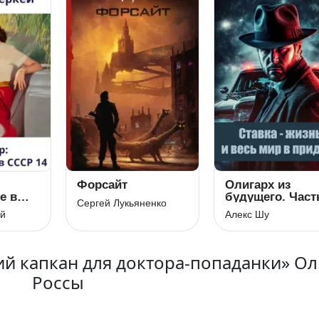
Форсайт
Олигарх из
е в
будущего. Част
Сергей Лукьяненко
5. Ставка – жиз
ей
Алекс Шу
и весь мир в
придачу
й капкан для доктора-попаданки» Ол
Россы