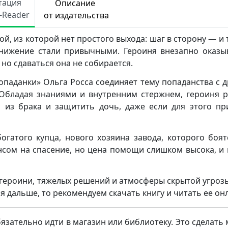
тация
Описание
e-Reader
от издательства
й, из которой нет простого выхода: шаг в сторону — и 
унижение стали привычными. Героиня внезапно оказы
о сдаваться она не собирается.
опаданки» Ольга Росса соединяет тему попаданства с 
 Обладая знаниями и внутренним стержнем, героиня 
 из брака и защитить дочь, даже если для этого пр
гатого купца, нового хозяина завода, которого боят
нсом на спасение, но цена помощи слишком высока, и
 героини, тяжелых решений и атмосферы скрытой угрозы
я дальше, то рекомендуем скачать книгу и читать ее он
бязательно идти в магазин или библиотеку. Это сделать