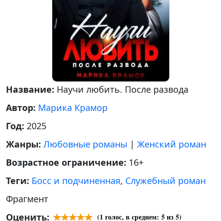
Название:
Научи любить. После развода
Автор:
Марика Крамор
Год:
2025
Жанры:
Любовные романы
|
Женский роман
Возрастное ограничение:
16+
Теги:
Босс и подчиненная
,
Служебный роман
Фрагмент
Оценить:
(
1
голос, в среднем:
5
из 5)