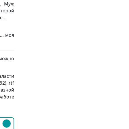
. Муж
второй
це…
 … моя
 можно
власти
2), rtf
разной
работе