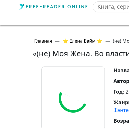
Главная
—
⭐ Елена Байм ⭐
—
(не) М
«(не) Моя Жена. Во власт
Назв
Авто
Год:
2
Жанр
Фэнте
Возр