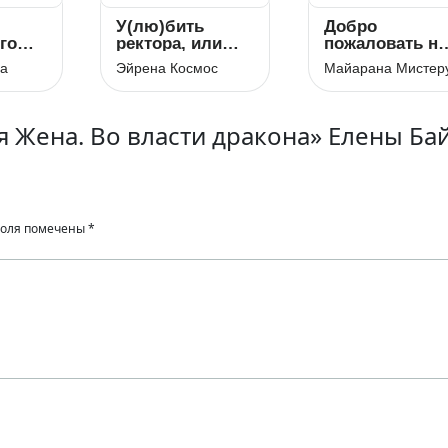
У(лю)бить
Добро
го
ректора, или
пожаловать на
Охота на
казнь злодейк
ва
Эйрена Космос
Майарана Мистер
дракона
я Жена. Во власти дракона» Елены Ба
поля помечены
*