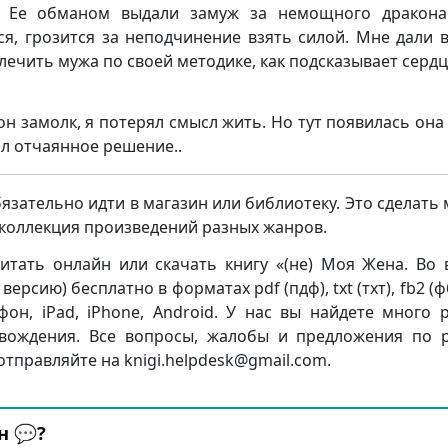
. Ее обманом выдали замуж за немощного дракона
ся, грозится за неподчинение взять силой. Мне дали 
 лечить мужа по своей методике, как подсказывает серд
он замолк, я потерял смысл жить. Но тут появилась она
ял отчаянное решение..
бязательно идти в магазин или библиотеку. Это сделать
я коллекция произведений разных жанров.
итать онлайн или скачать книгу «(не) Моя Жена. Во 
сию) бесплатно в форматах pdf (пдф), txt (тхт), fb2 (фб
ефон, iPad, iPhone, Android. У нас вы найдете много 
вождения. Все вопросы, жалобы и предложения по 
отправляйте на knigi.helpdesk@gmail.com.
н 💬?