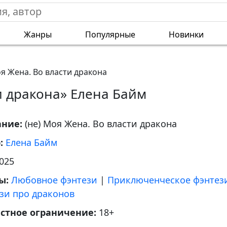
Жанры
Популярные
Новинки
оя Жена. Во власти дракона
и дракона» Елена Байм
ание:
(не) Моя Жена. Во власти дракона
р:
Елена Байм
025
ы:
Любовное фэнтези
|
Приключенческое фэнтез
зи про драконов
астное ограничение:
18+