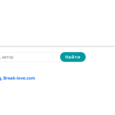
Найти
g
,
Break-love.com