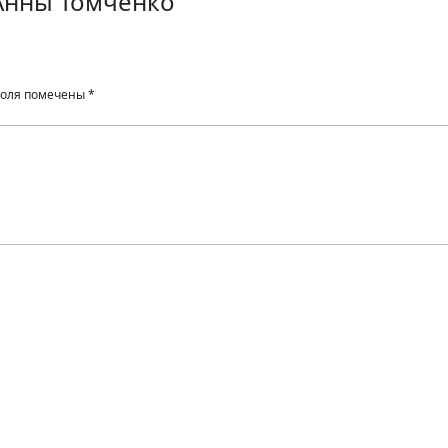
Анны Томченко
поля помечены
*