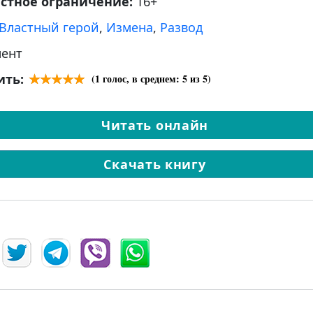
астное ограничение:
16+
Властный герой
,
Измена
,
Развод
ент
ить:
(
1
голос, в среднем:
5
из 5)
Читать онлайн
Скачать книгу