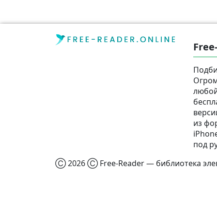
Free
Подби
Огром
любой
беспл
верси
из фор
iPhone
под р
Ⓒ 2026 Ⓒ Free-Reader — библиотека элек