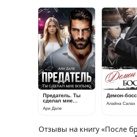
Предатель. Ты
Демон-босс
сделал мне
Алайна Салах
больно
Ари Дале
Отзывы на книгу «После б