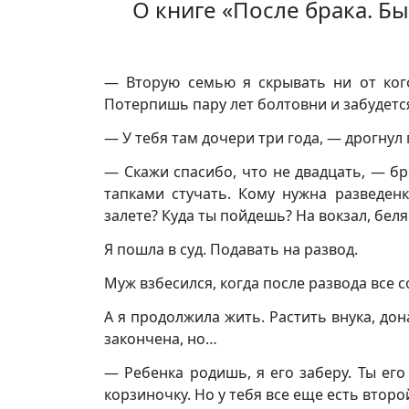
О книге «После брака. Б
— Вторую семью я скрывать ни от кого
Потерпишь пару лет болтовни и забудет
— У тебя там дочери три года, — дрогнул 
— Скажи спасибо, что не двадцать, — бр
тапками стучать. Кому нужна разведен
залете? Куда ты пойдешь? На вокзал, бел
Я пошла в суд. Подавать на развод.
Муж взбесился, когда после развода все с
А я продолжила жить. Растить внука, до
закончена, но…
— Ребенка родишь, я его заберу. Ты е
корзиночку. Но у тебя все еще есть втор