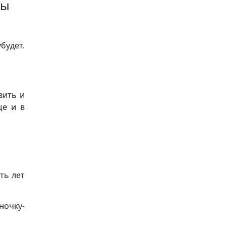
ны
будет.
вить и
ще и в
ть лет
ночку-