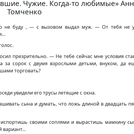
ывшие. Чужие. Когда-то любимые» Ан
Томченко
 не буду , — с вызовом выдал муж. — От тебя не у
ся…
голос.
осил презрительно. — Не тебе сейчас мне условия ста
ка за сорок с двумя взрослыми детьми, внуком, да е
яшами торговать?
оседи увидели его трусы летящие с окна.
нашивать сына и думать, что ложь длиной в двадцать пя
го испортишь своими соплями и вырастишь мамкину сы
ой вариант…