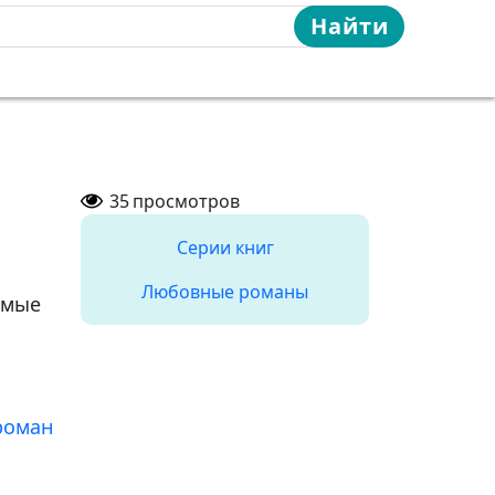
Найти
35
просмотров
Серии книг
Любовные романы
имые
роман