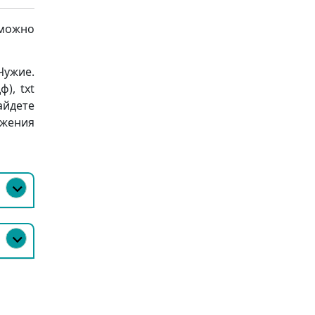
 можно
Чужие.
), txt
найдете
ожения