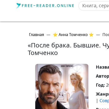
Главная
—
⭐ Анна Томченко ⭐
—
Пос
«После брака. Бывшие. Ч
Томченко
Назв
Авто
Год:
2
Жанр
|
Сов