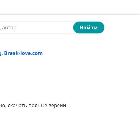
Найти
g
,
Break-love.com
но, скачать полные версии