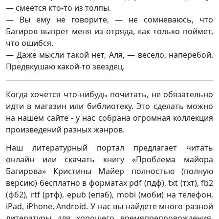
— смеется кто-то из толпы.
— Вы ему не говорите, — не сомневаюсь, что
Багиров выпрет меня из отряда, как только поймет,
что ошибся.
— Даже мысли такой нет, Аля, — весело, наперебой.
Предвкушаю какой-то звездец.
Когда хочется что-нибудь почитать, не обязательно
идти в магазин или библиотеку. Это сделать можно
на нашем сайте - у нас собрана огромная коллекция
произведений разных жанров.
Наш литературный портал предлагает читать
онлайн или скачать книгу «Проблема майора
Багирова» Кристины Майер полностью (полную
версию) бесплатно в форматах pdf (пдф), txt (тхт), fb2
(фб2), rtf (ртф), epub (епаб), mobi (моби) на телефон,
iPad, iPhone, Android. У нас вы найдете много разной
литературы для хорошего времяпрепровождения.