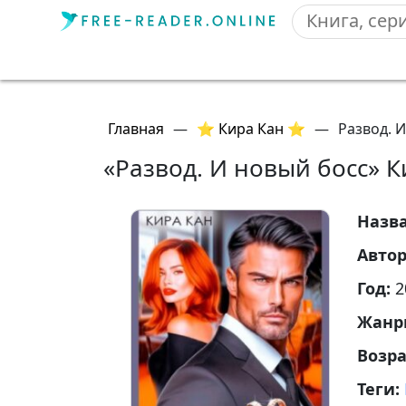
Главная
—
⭐ Кира Кан ⭐
—
Развод. 
«Развод. И новый босс» К
Назв
Авто
Год:
2
Жанр
Возр
Теги: