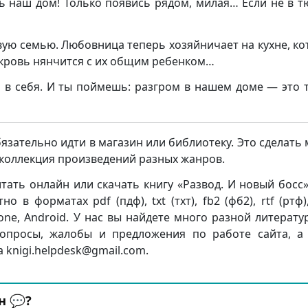
ь наш дом! Только появись рядом, милая… Если не в т
вую семью. Любовница теперь хозяйничает на кухне, ко
векровь нянчится с их общим ребенком…
 в себя. И ты поймешь: разгром в нашем доме — это 
бязательно идти в магазин или библиотеку. Это сделать
я коллекция произведений разных жанров.
тать онлайн или скачать книгу «Развод. И новый босс
 в форматах pdf (пдф), txt (тхт), fb2 (фб2), rtf (ртф)
Phone, Android. У нас вы найдете много разной литерату
опросы, жалобы и предложения по работе сайта, а
 knigi.helpdesk@gmail.com.
н 💬?