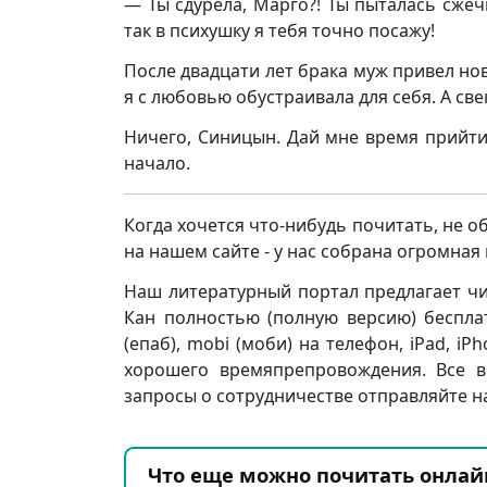
— Ты сдурела, Марго?! Ты пыталась сжеч
так в психушку я тебя точно посажу!
После двадцати лет брака муж привел но
я с любовью обустраивала для себя. А с
Ничего, Синицын. Дай мне время прийти
начало.
Когда хочется что-нибудь почитать, не о
на нашем сайте - у нас собрана огромна
Наш литературный портал предлагает чи
Кан полностью (полную версию) бесплатно
(епаб), mobi (моби) на телефон, iPad, i
хорошего времяпрепровождения. Все в
запросы о сотрудничестве отправляйте на
Что еще можно почитать онлай