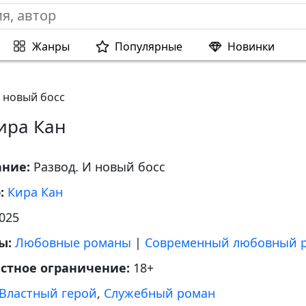
Жанры
Популярные
Новинки
И новый босс
ира Кан
ание:
Развод. И новый босс
р:
Кира Кан
025
ы:
Любовные романы
|
Современный любовный 
астное ограничение:
18+
Властный герой
,
Служебный роман