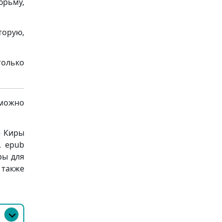
юрьму,
торую,
только
 можно
» Киры
, epub
ры для
 также