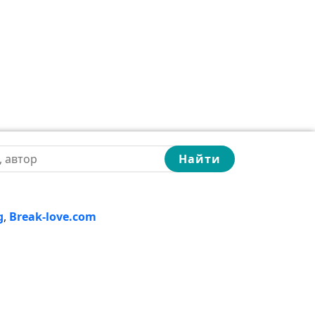
Найти
g
,
Break-love.com