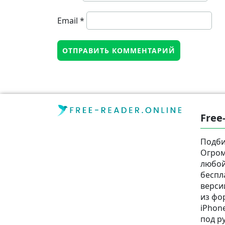
Email
*
Free
Подби
Огром
любой
беспл
верси
из фор
iPhone
под р