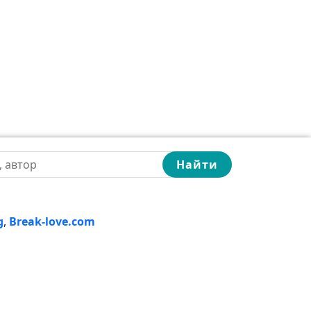
Найти
g
,
Break-love.com