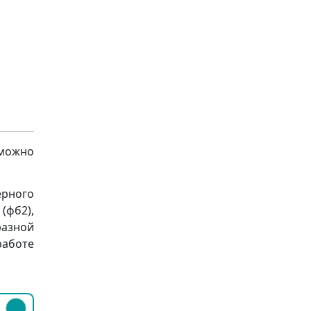
 можно
ерного
(фб2),
разной
работе