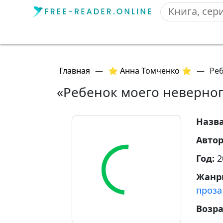
Главная
—
⭐ Анна Томченко ⭐
—
Реб
«Ребенок моего неверно
Назв
Авто
Год:
2
Жанр
проза
Возр