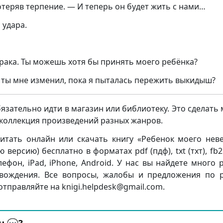
отеряв терпение. — И теперь он будет жить с нами…
 удара.
 брака. Ты можешь хотя бы принять моего ребёнка?
 ты мне изменил, пока я пыталась пережить выкидыш?
бязательно идти в магазин или библиотеку. Это сделать
я коллекция произведений разных жанров.
итать онлайн или скачать книгу «Ребенок моего нев
ерсию) бесплатно в форматах pdf (пдф), txt (тхт), fb2 
елефон, iPad, iPhone, Android. У нас вы найдете много 
вождения. Все вопросы, жалобы и предложения по 
отправляйте на knigi.helpdesk@gmail.com.
н 💬?