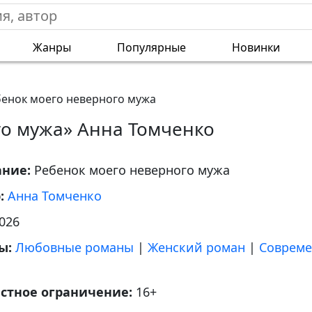
Жанры
Популярные
Новинки
енок моего неверного мужа
го мужа» Анна Томченко
ание:
Ребенок моего неверного мужа
р:
Анна Томченко
026
ы:
Любовные романы
|
Женский роман
|
Совреме
астное ограничение:
16+