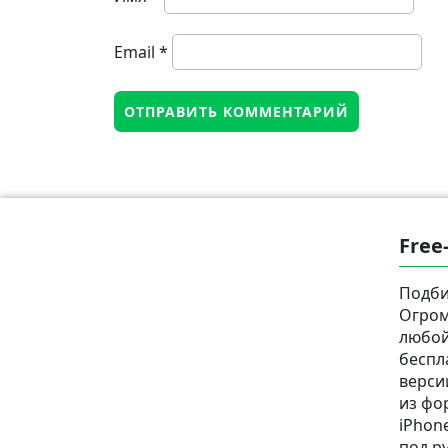
Email
*
Free
Подби
Огром
любой
беспл
верси
из фор
iPhone
под р