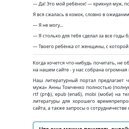
— Да! Это мой ребёнок! — крикнул муж, п
Я вся сжалась в комок, словно в ожидании
— Я не могу…
— Я столько для тебя сделал за все годы
— Твоего ребёнка от женщины, с которой
Когда хочется что-нибудь почитать, не о
на нашем сайте - у нас собрана огромна
Наш литературный портал предлагает ч
мужа» Анны Томченко полностью (полную в
rtf (ртф), epub (епаб), mobi (моби) на т
литературы для хорошего времяпрепро
сайта, а также запросы о сотрудничестве 
Что еще можно почитать онлай