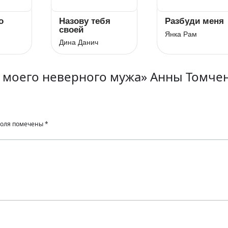
о
Назову тебя
Разбуди меня
своей
Янка Рам
Дина Данич
к моего неверного мужа» Анны Томче
поля помечены
*