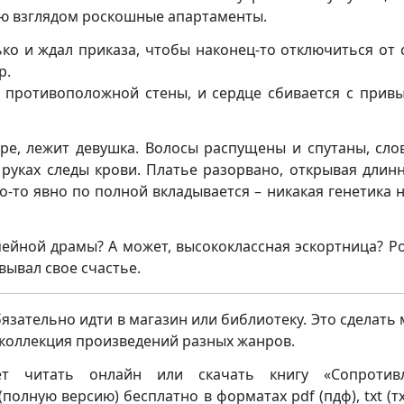
аю взглядом роскошные апартаменты.
ько и ждал приказа, чтобы наконец-то отключиться от 
р.
у противоположной стены, и сердце сбивается с прив
аре, лежит девушка. Волосы распущены и спутаны, сло
и руках следы крови. Платье разорвано, открывая дли
о-то явно по полной вкладывается – никакая генетика н
семейной драмы? А может, высококлассная эскортница? Р
вывал свое счастье.
бязательно идти в магазин или библиотеку. Это сделать
я коллекция произведений разных жанров.
ет читать онлайн или скачать книгу «Сопротивл
лную версию) бесплатно в форматах pdf (пдф), txt (тхт