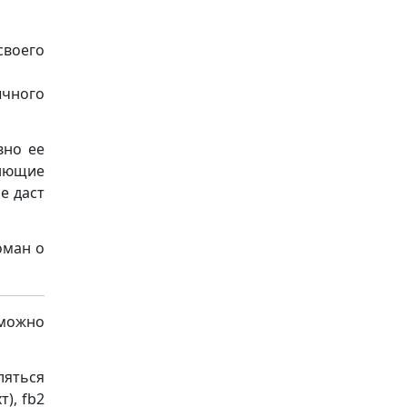
своего
ычного
вно ее
ннющие
е даст
оман о
 можно
яться
), fb2