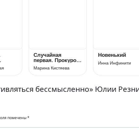
.
Случайная
Новенький
первая. Прокурор
Инна Инфинити
и училка
ая
Марина Кистяева
тивляться бессмысленно» Юлии Резн
поля помечены
*