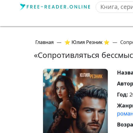
Главная
—
⭐ Юлия Резник ⭐
—
Сопр
«Сопротивляться бессмы
Назв
Авто
Год:
2
Жанр
рома
Возр