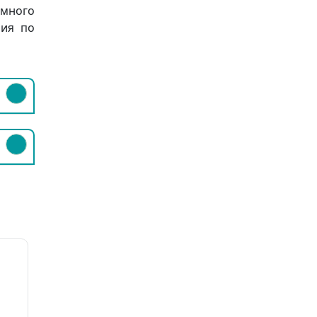
 много
ния по