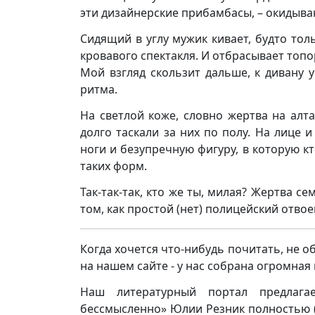
эти дизайнерские прибамбасы, – окидыв
Сидящий в углу мужик кивает, будто тол
кровавого спектакля. И отбрасывает топо
Мой взгляд скользит дальше, к дивану 
ритма.
На светлой коже, словно жертва на алт
долго таскали за них по полу. На лице 
ноги и безупречную фигуру, в которую кт
таких форм.
Так-так-так, кто же ты, милая? Жертва 
том, как простой (нет) полицейский отвое
Когда хочется что-нибудь почитать, не о
на нашем сайте - у нас собрана огромна
Наш литературный портал предлага
бессмысленно» Юлии Резник полностью (по