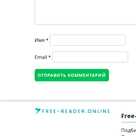
Имя
*
Email
*
Free
Подби