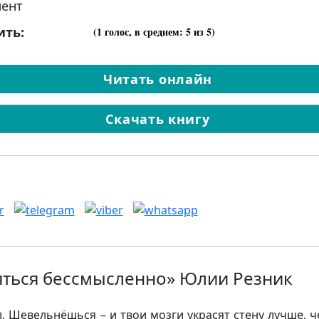
ент
ить:
(
1
голос, в среднем:
5
из 5)
Читать онлайн
Скачать книгу
яться бессмысленно» Юлии Резник
л. Шевельнёшься – и твои мозги украсят стену лучше, ч