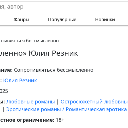
Жанры
Популярные
Новинки
отивляться бессмысленно
сленно» Юлия Резник
ание:
Сопротивляться бессмысленно
р:
Юлия Резник
025
ы:
Любовные романы
|
Остросюжетный любовны
н
|
Эротические романы / Романтическая эротика
астное ограничение:
18+