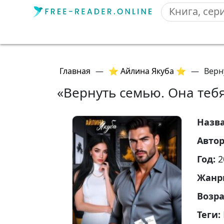
Главная
—
⭐ Айлина Якуба ⭐
—
Верн
«Вернуть семью. Она теб
Назв
Авто
Год:
2
Жанр
Возр
Теги: