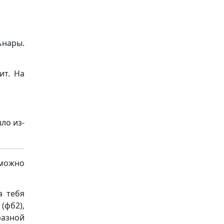
ьнары.
ит. На
ло из-
 можно
а тебя
(фб2),
разной