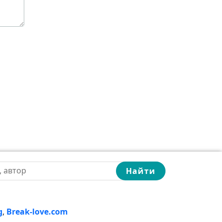
Найти
g
,
Break-love.com