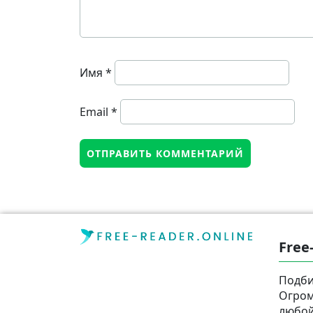
Имя
*
Email
*
Free
Подби
Огром
любой