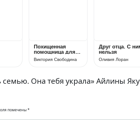
Похищенная
Друг отца. С ни
помощница для
нельзя
варвара
Виктория Свободина
Оливия Лоран
 семью. Она тебя украла» Айлины Як
поля помечены
*