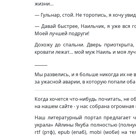
жизни…
— Гульнар, стой. Не торопись, я хочу уви
— Давай быстрее, Наильчик, я уже вся г
Моей лучшей подруги!
Дохожу до спальни. Дверь приоткрыта,
кровати лежат… мой муж Наиль и моя лу
______
Мы развелись, и я больше никогда их не 
за ужасной аварии, в которую попали об
Когда хочется что-нибудь почитать, не о
на нашем сайте - у нас собрана огромна
Наш литературный портал предлагает ч
украла» Айлины Якуба полностью (полную в
rtf (ртф), epub (епаб), mobi (моби) на т