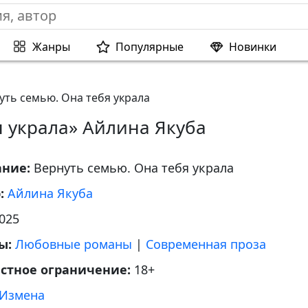
Жанры
Популярные
Новинки
уть семью. Она тебя украла
я украла» Айлина Якуба
ание:
Вернуть семью. Она тебя украла
р:
Айлина Якуба
025
ы:
Любовные романы
|
Современная проза
астное ограничение:
18+
Измена