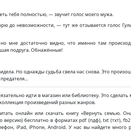
деть тебя полностью, — звучит голос моего мужа.
орю до невозможности, — тут же отзывается голос Гул
 но мне достаточно видно, что именно там происход
чшая подруга. Обнажённые!
видела. Но однажды судьба свела нас снова. Это произош
а предателя…
бязательно идти в магазин или библиотеку. Это сделать
я коллекция произведений разных жанров.
итать онлайн или скачать книгу «Вернуть семью. Он
ерсию) бесплатно в форматах pdf (пдф), txt (тхт), fb2 
елефон, iPad, iPhone, Android. У нас вы найдете много 