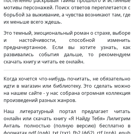
постепенно раскрывая тайны прошлого и истинные
мотивы персонажей. Поиск ответов переплетается с
борьбой за выживание, а чувства возникают там, где
их меньше всего ждешь.
Это темный, эмоциональный роман о страхе, выборе
и настойчивости, способной изменить
предначертанное. Если вы хотите узнать, как
развивались события дальше, то рекомендуем
скачать книгу и читать ее онлайн.
Когда хочется что-нибудь почитать, не обязательно
идти в магазин или библиотеку. Это сделать можно
на нашем сайте - у нас собрана огромная коллекция
произведений разных жанров.
Наш литературный портал предлагает читать
онлайн или скачать книгу «Я Найду Тебя» Лилигрим
Анталь полностью (полную версию) бесплатно в
форматах pdf (пдф), txt (тхт), fb2 (фб2), rtf (ртф), epub