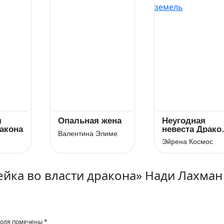
я
Опальная жена
Неугодная
акона
невеста Драко
Валентина Элиме
проклятых
Эйрена Космос
земель
ейка во власти дракона» Нади Лахман
поля помечены
*