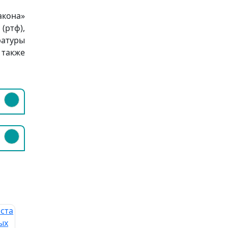
акона»
 (ртф),
ратуры
 также