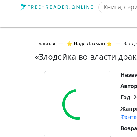
Главная
—
⭐ Надя Лахман ⭐
—
Злоде
«Злодейка во власти дра
Назв
Авто
Год:
2
Жанр
Фэнте
Возр