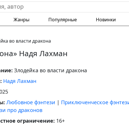
Жанры
Популярные
Новинки
йка во власти дракона
кона» Надя Лахман
ание:
Злодейка во власти дракона
р:
Надя Лахман
025
ы:
Любовное фэнтези
|
Приключенческое фэнтез
зи про драконов
астное ограничение:
16+