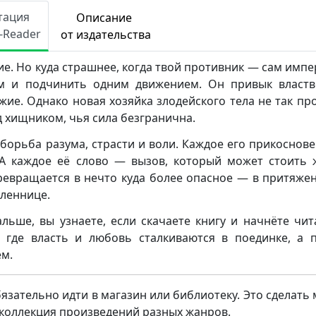
тация
Описание
e-Reader
от издательства
ие. Но куда страшнее, когда твой противник — сам импе
ом и подчинить одним движением. Он привык властв
ие. Однако новая хозяйка злодейского тела не так пр
д хищником, чья сила безгранична.
борьба разума, страсти и воли. Каждое его прикоснов
А каждое её слово — вызов, который может стоить 
евращается в нечто куда более опасное — в притяжен
пленнице.
льше, вы узнаете, если скачаете книгу и начнёте чит
 где власть и любовь сталкиваются в поединке, а 
ем.
бязательно идти в магазин или библиотеку. Это сделать
я коллекция произведений разных жанров.