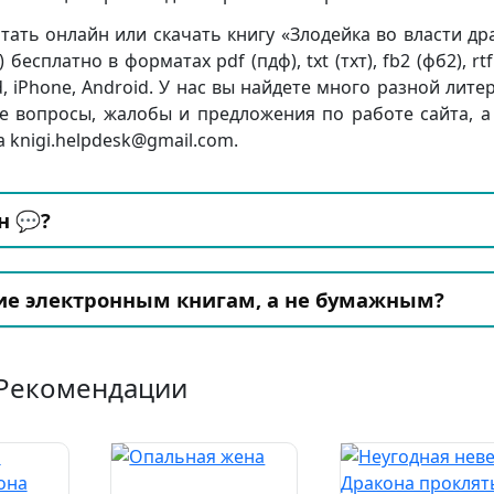
ать онлайн или скачать книгу «Злодейка во власти др
сплатно в форматах pdf (пдф), txt (тхт), fb2 (фб2), rtf
d, iPhone, Android. У нас вы найдете много разной лите
е вопросы, жалобы и предложения по работе сайта, а
 knigi.helpdesk@gmail.com.
н 💬?
ие электронным книгам, а не бумажным?
Рекомендации