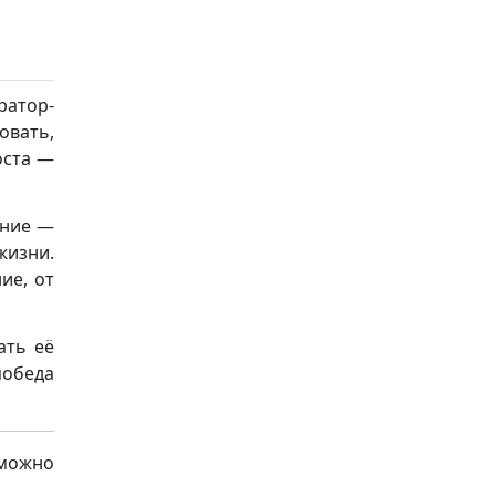
ратор-
овать,
оста —
ение —
жизни.
ие, от
ать её
победа
 можно