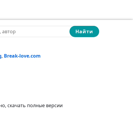
Найти
g
,
Break-love.com
но, скачать полные версии