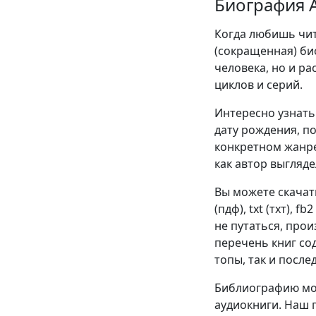
Биография 
Когда любишь чита
(сокращенная) би
человека, но и р
циклов и серий.
Интересно узнать 
дату рождения, п
конкретном жанре
как автор выгляде
Вы можете скачат
(пдф), txt (тхт), f
не путаться, про
перечень книг со
топы, так и после
Библиографию мож
аудиокниги. Наш 