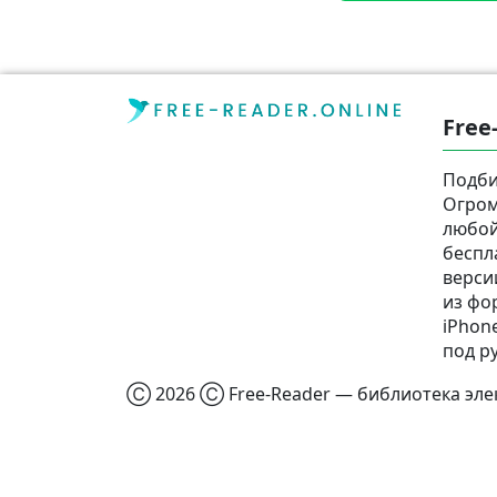
Free
Подби
Огром
любой
беспл
верси
из фор
iPhone
под р
Ⓒ 2026 Ⓒ Free-Reader — библиотека элек