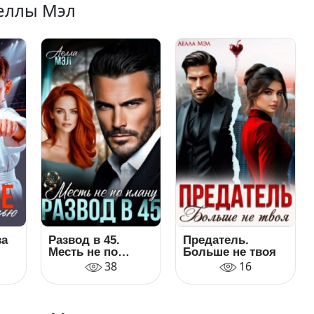
Аеллы Мэл
за
Развод в 45.
Предатель.
Месть не по
Больше не твоя
плану
38
16