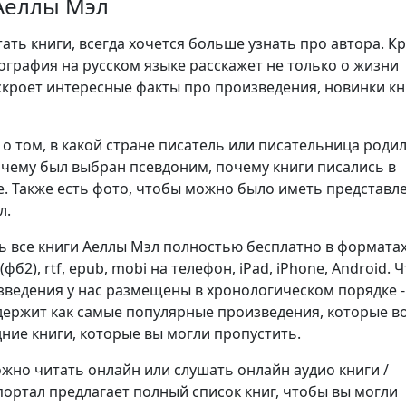
Аеллы Мэл
ть книги, всегда хочется больше узнать про автора. К
ография на русском языке расскажет не только о жизни
аскроет интересные факты про произведения, новинки кн
о том, в какой стране писатель или писательница родил
очему был выбран псевдоним, почему книги писались в
. Также есть фото, чтобы можно было иметь представл
л.
ь все книги Аеллы Мэл полностью бесплатно в форматах
b2 (фб2), rtf, epub, mobi на телефон, iPad, iPhone, Android.
изведения у нас размещены в хронологическом порядке -
держит как самые популярные произведения, которые в
дние книги, которые вы могли пропустить.
но читать онлайн или слушать онлайн аудио книги /
портал предлагает полный список книг, чтобы вы могли