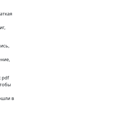
раткая
иг,
ись,
ение,
 pdf
 Чтобы
ошли в