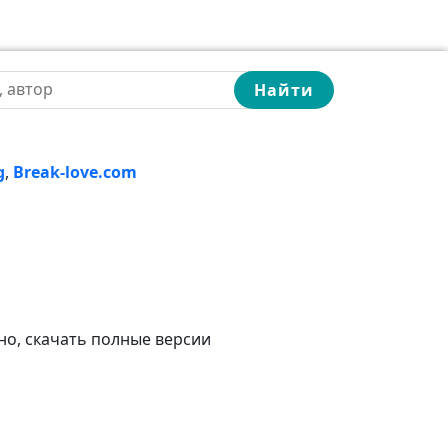
Найти
g
,
Break-love.com
но, скачать полные версии