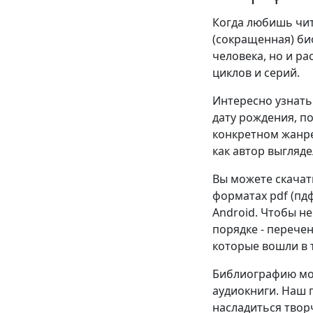
Когда любишь чита
(сокращенная) би
человека, но и р
циклов и серий.
Интересно узнать 
дату рождения, п
конкретном жанре
как автор выгляде
Вы можете скачат
форматах pdf (пдф),
Android. Чтобы н
порядке - перече
которые вошли в т
Библиографию мож
аудиокниги. Наш 
насладиться твор