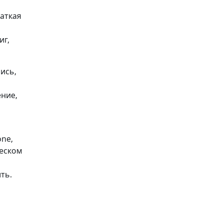
раткая
иг,
ись,
ение,
one,
ческом
ть.