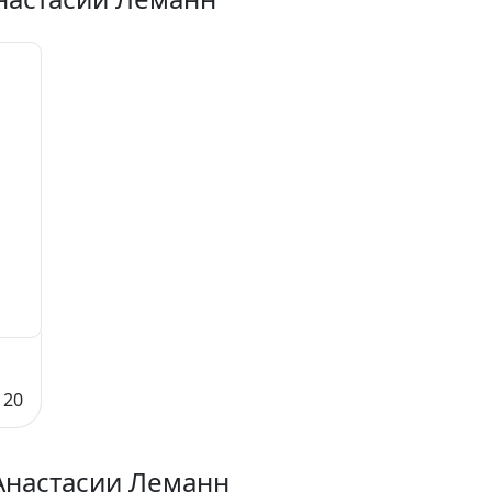
120
Анастасии Леманн