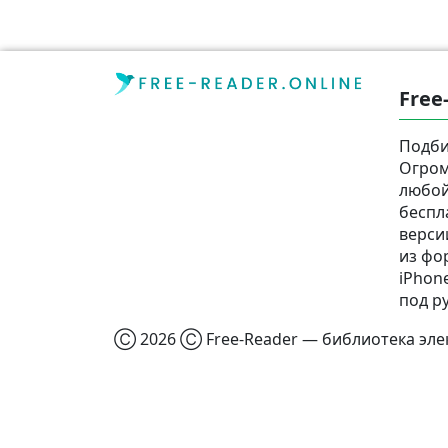
Free
Подби
Огром
любой
беспл
верси
из фор
iPhone
под р
Ⓒ 2026 Ⓒ Free-Reader — библиотека элек