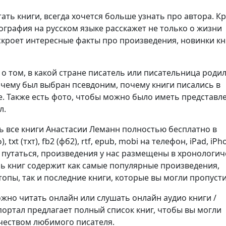
ть книги, всегда хочется больше узнать про автора. К
ография на русском языке расскажет не только о жизни
аскроет интересные факты про произведения, новинки кн
о том, в какой стране писатель или писательница родил
очему был выбран псевдоним, почему книги писались в
. Также есть фото, чтобы можно было иметь представл
л.
ь все книги Анастасии Леманн полностью бесплатно в
 txt (тхт), fb2 (фб2), rtf, epub, mobi на телефон, iPad, iPh
е путаться, произведения у нас размещены в хронологи
нь книг содержит как самые популярные произведения,
опы, так и последние книги, которые вы могли пропусти
но читать онлайн или слушать онлайн аудио книги /
портал предлагает полный список книг, чтобы вы могли
чеством любимого писателя.