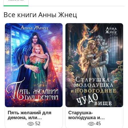
Все книги Анны Жнец
Пять желаний для
Старушка-
демона, или
молодушка и
Неудачница в
новогоднее
52
45
академии
чудо(вище)