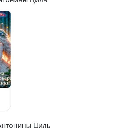
ой
Антонины Циль