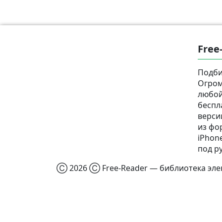
Free
Подби
Огром
любой
беспл
верси
из фор
iPhone
под р
Ⓒ 2026 Ⓒ Free-Reader — библиотека элек