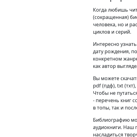
Когда любишь чита
(сокращенная) би
человека, но и р
циклов и серий.
Интересно узнать 
дату рождения, п
конкретном жанре
как автор выгляде
Вы можете скачат
pdf (пдф), txt (тхт
Чтобы не путатьс
- перечень книг 
в топы, так и пос
Библиографию мож
аудиокниги. Наш 
насладиться твор