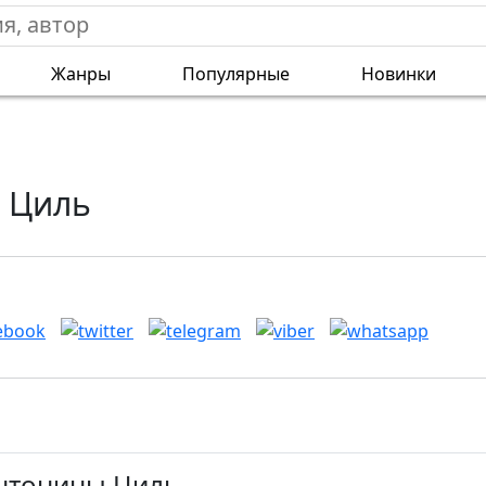
Жанры
Популярные
Новинки
 Циль
Антонины Циль