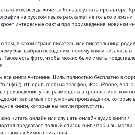
ть книги, всегда хочется больше узнать про автора. К
ография на русском языке расскажет не только о жизни
аскроет интересные факты про произведения, новинки кн
о том, в какой стране писатель или писательница родил
очему был выбран псевдоним, почему книги писались в
. Также есть фото, чтобы можно было иметь представл
л.
ь все книги Антонины Циль полностью бесплатно в фор
), fb2 (фб2), rtf, epub, mobi на телефон, iPad, iPhone, Androi
я, произведения у нас размещены в хронологическом п
содержит как самые популярные произведения, которые
ледние книги, которые вы могли пропустить.
но читать онлайн или слушать онлайн аудио книги /
портал предлагает полный список книг, чтобы вы могли
чеством любимого писателя.