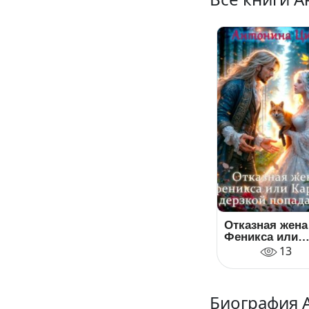
Отказная жена
Феникса или
Карьера дерзк
13
попаданки
Биография 