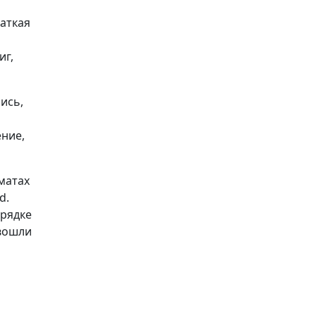
раткая
иг,
ись,
ение,
матах
d.
орядке
 вошли