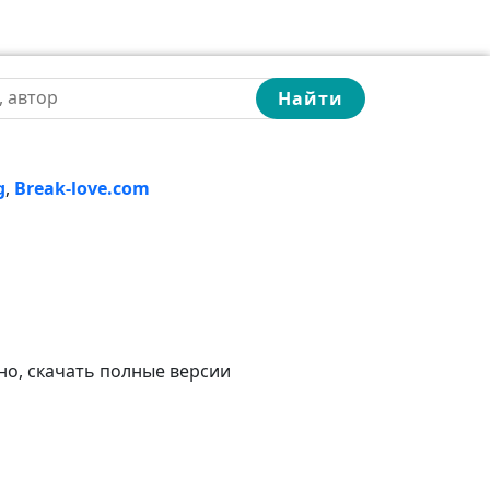
Найти
g
,
Break-love.com
но, скачать полные версии