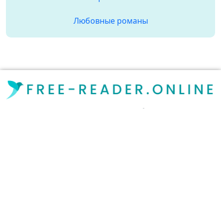
Любовные романы
Free-Reader — Книги еще ближе!
Подбираете что можно почитать?
Огромный выбор электронных книг на любой вкус:
тут можно скачать полностью бесплатно и без
регистрации полные версии лучших книг или
скачать их в однои из форматов pdf, fb2, rtf, epub, txt
для iPad, iPhone, Android и Kindle. Литература всегда
под рукой!