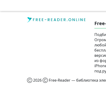
Free
Подби
Огром
любой
беспл
верси
из фор
iPhone
под р
Ⓒ 2026 Ⓒ Free-Reader — библиотека элек