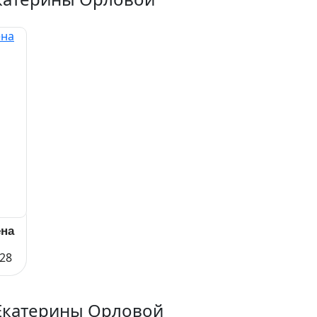
ена
28
Екатерины Орловой