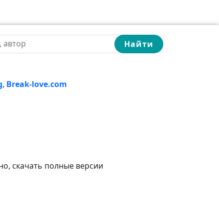
Найти
g
,
Break-love.com
но, скачать полные версии