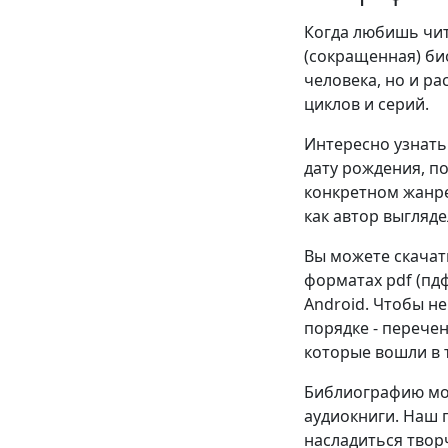
Когда любишь чита
(сокращенная) би
человека, но и р
циклов и серий.
Интересно узнать 
дату рождения, п
конкретном жанре
как автор выгляде
Вы можете скачат
форматах pdf (пдф),
Android. Чтобы н
порядке - перече
которые вошли в т
Библиографию мож
аудиокниги. Наш 
насладиться твор