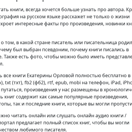
ть книги, всегда хочется больше узнать про автора. К
ография на русском языке расскажет не только о жизни
аскроет интересные факты про произведения, новинки кн
о том, в какой стране писатель или писательница родил
очему был выбран псевдоним, почему книги писались в
. Также есть фото, чтобы можно было иметь представл
л.
ь все книги Екатерины Орловой полностью бесплатно в
 txt (тхт), fb2 (фб2), rtf, epub, mobi на телефон, iPad, iPh
е путаться, произведения у нас размещены в хронологи
нь книг содержит как самые популярные произведения,
опы, так и последние книги, которые вы могли пропусти
но читать онлайн или слушать онлайн аудио книги /
портал предлагает полный список книг, чтобы вы могли
чеством любимого писателя.