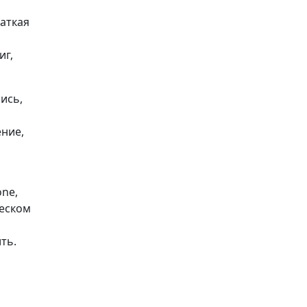
раткая
иг,
ись,
ение,
one,
ческом
ть.