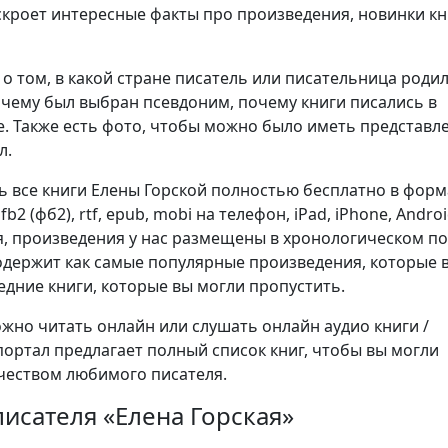
аскроет интересные факты про произведения, новинки кн
о том, в какой стране писатель или писательница родил
очему был выбран псевдоним, почему книги писались в
. Также есть фото, чтобы можно было иметь представл
л.
ь все книги Елены Горской полностью бесплатно в форм
), fb2 (фб2), rtf, epub, mobi на телефон, iPad, iPhone, Androi
я, произведения у нас размещены в хронологическом п
содержит как самые популярные произведения, которые
ледние книги, которые вы могли пропустить.
но читать онлайн или слушать онлайн аудио книги /
портал предлагает полный список книг, чтобы вы могли
чеством любимого писателя.
исателя «Елена Горская»