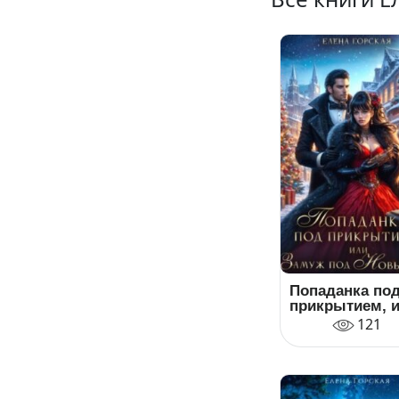
Попаданка по
прикрытием, 
Замуж под
121
Новый год