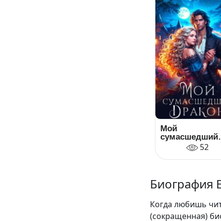
Мой
сумасшедший
дракон
52
Биография 
Когда любишь чита
(сокращенная) би