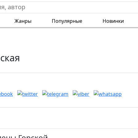
Жанры
Популярные
Новинки
рская
лены Горской