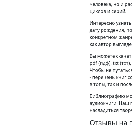
человека, но и р
циклов и серий.
Интересно узнать 
дату рождения, п
конкретном жанре
как автор выгляде
Вы можете скачат
pdf (пдф), txt (тхт
Чтобы не путатьс
- перечень книг 
в топы, так и пос
Библиографию мож
аудиокниги. Наш 
насладиться твор
Отзывы на п