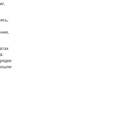
иг,
ись,
ение,
атах
d.
орядке
 вошли