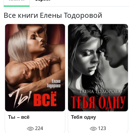
Все книги Елены Тодоровой
Ты – всё
Тебя одну
224
123