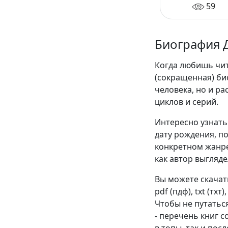
там ты обрет
59
силу
Биография 
Когда любишь чита
(сокращенная) би
человека, но и р
циклов и серий.
Интересно узнать 
дату рождения, п
конкретном жанре
как автор выгляде
Вы можете скачат
pdf (пдф), txt (тхт
Чтобы не путатьс
- перечень книг 