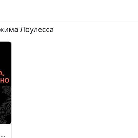
Джима Лоулесса
нно