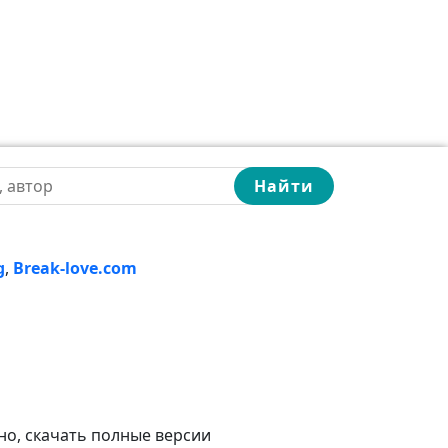
Найти
g
,
Break-love.com
но, скачать полные версии