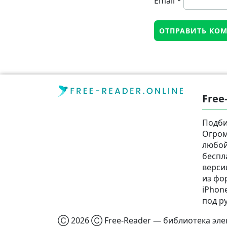
Email
*
Free
Подби
Огром
любой
беспл
верси
из фор
iPhone
под р
Ⓒ 2026 Ⓒ Free-Reader — библиотека элек