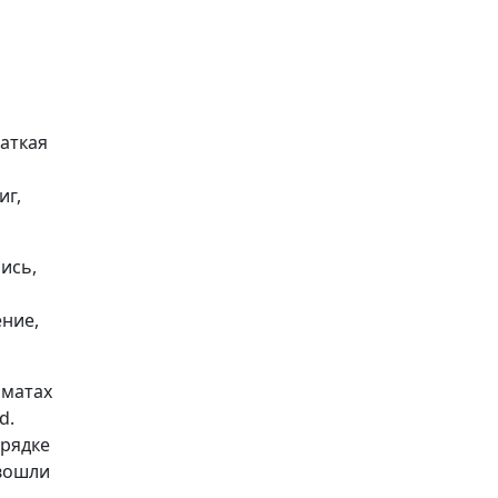
раткая
иг,
ись,
ение,
рматах
d.
орядке
 вошли