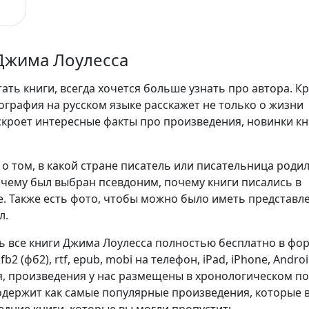
ешь
Джима Лоулесса
ть книги, всегда хочется больше узнать про автора. К
ография на русском языке расскажет не только о жизни
аскроет интересные факты про произведения, новинки кн
о том, в какой стране писатель или писательница родил
очему был выбран псевдоним, почему книги писались в
. Также есть фото, чтобы можно было иметь представл
л.
ь все книги Джима Лоулесса полностью бесплатно в фо
), fb2 (фб2), rtf, epub, mobi на телефон, iPad, iPhone, Androi
я, произведения у нас размещены в хронологическом п
содержит как самые популярные произведения, которые