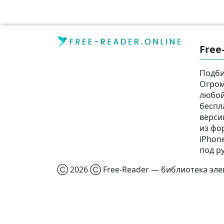
Free
Подби
Огром
любой
беспл
верси
из фор
iPhone
под р
Ⓒ 2026 Ⓒ Free-Reader — библиотека элек