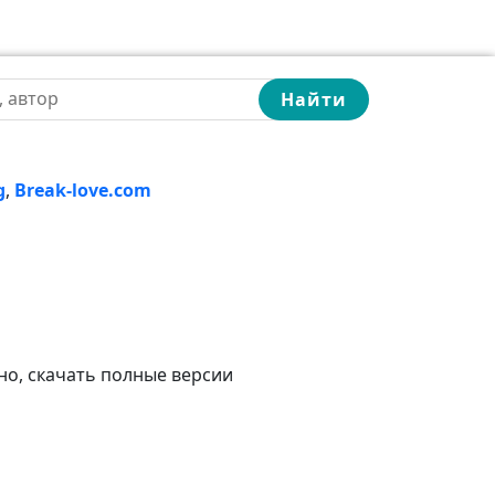
Найти
g
,
Break-love.com
но, скачать полные версии