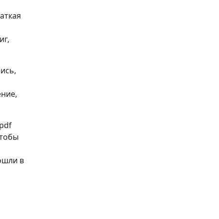
раткая
иг,
ись,
ение,
pdf
 Чтобы
ошли в