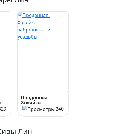
Преданная.
го
Хозяйка
заброшенной
329
240
усадьбы
Киры Лин