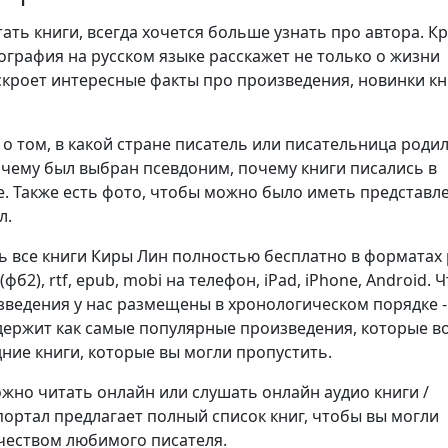
ть книги, всегда хочется больше узнать про автора. К
ография на русском языке расскажет не только о жизни
аскроет интересные факты про произведения, новинки кн
о том, в какой стране писатель или писательница родил
очему был выбран псевдоним, почему книги писались в
. Также есть фото, чтобы можно было иметь представл
л.
ь все книги Киры Лин полностью бесплатно в форматах 
b2 (фб2), rtf, epub, mobi на телефон, iPad, iPhone, Android.
изведения у нас размещены в хронологическом порядке -
держит как самые популярные произведения, которые в
дние книги, которые вы могли пропустить.
но читать онлайн или слушать онлайн аудио книги /
портал предлагает полный список книг, чтобы вы могли
чеством любимого писателя.