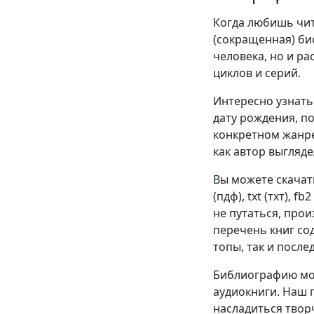
Когда любишь чита
(сокращенная) би
человека, но и р
циклов и серий.
Интересно узнать 
дату рождения, п
конкретном жанре
как автор выгляде
Вы можете скачат
(пдф), txt (тхт), f
не путаться, про
перечень книг со
топы, так и после
Библиографию мож
аудиокниги. Наш 
насладиться твор