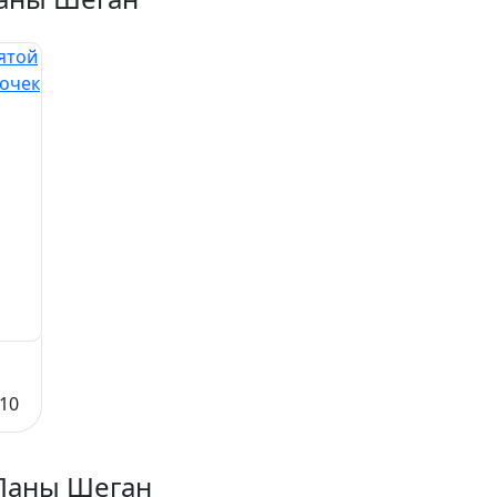
10
Ланы Шеган