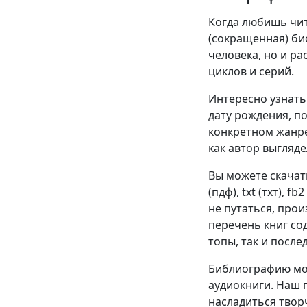
Когда любишь чита
(сокращенная) би
человека, но и р
циклов и серий.
Интересно узнать 
дату рождения, п
конкретном жанре
как автор выгляде
Вы можете скачат
(пдф), txt (тхт), f
не путаться, про
перечень книг со
топы, так и после
Библиографию мож
аудиокниги. Наш 
насладиться твор