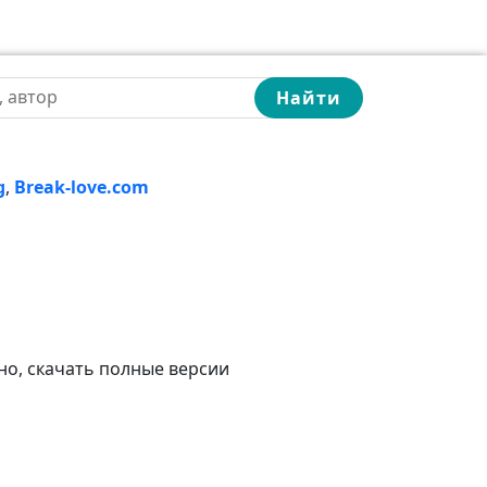
Найти
g
,
Break-love.com
но, скачать полные версии