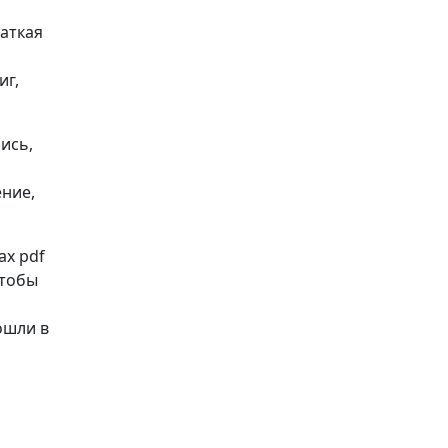
раткая
иг,
ись,
ение,
ах pdf
 Чтобы
ошли в