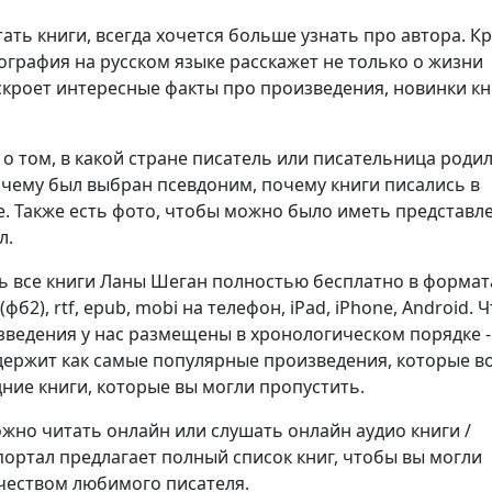
ть книги, всегда хочется больше узнать про автора. К
ография на русском языке расскажет не только о жизни
аскроет интересные факты про произведения, новинки кн
о том, в какой стране писатель или писательница родил
очему был выбран псевдоним, почему книги писались в
. Также есть фото, чтобы можно было иметь представл
л.
ь все книги Ланы Шеган полностью бесплатно в формат
b2 (фб2), rtf, epub, mobi на телефон, iPad, iPhone, Android.
изведения у нас размещены в хронологическом порядке -
держит как самые популярные произведения, которые в
дние книги, которые вы могли пропустить.
но читать онлайн или слушать онлайн аудио книги /
портал предлагает полный список книг, чтобы вы могли
чеством любимого писателя.