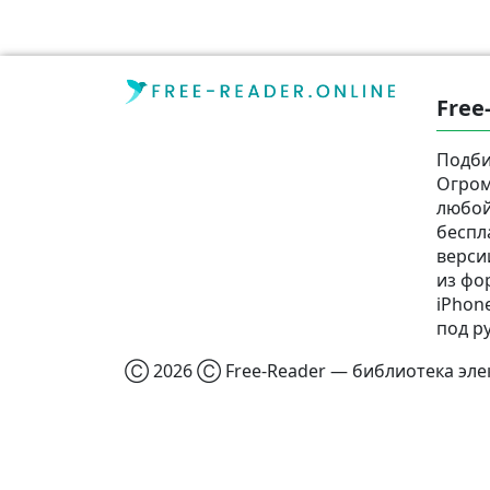
Free
Подби
Огром
любой
беспл
верси
из фор
iPhone
под р
Ⓒ 2026 Ⓒ Free-Reader — библиотека элек