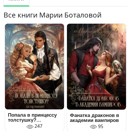
Все книги Марии Боталовой
Попала в принцессу
Фанатка драконов в
толстушку?
академии вампиров
Исправим!
247
95