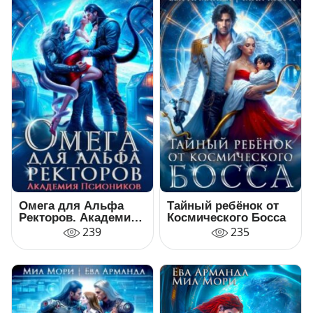
Омега для Альфа
Тайный ребёнок от
Ректоров. Академия
Космического Босса
Псиоников
239
235