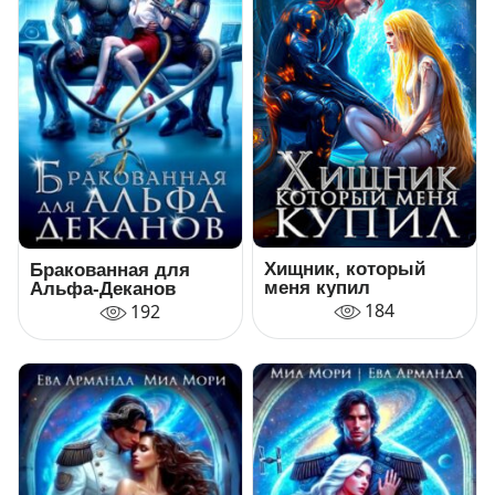
Хищник, который
Бракованная для
меня купил
Альфа-Деканов
184
192