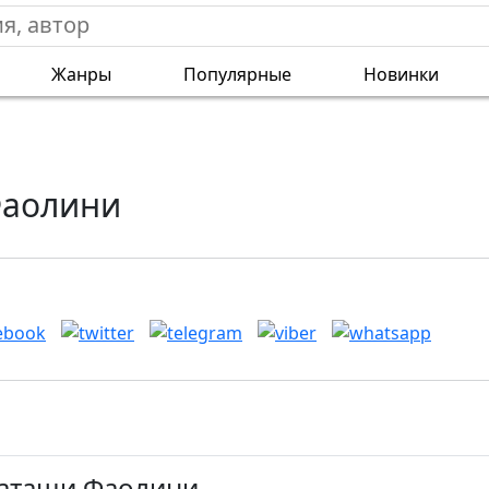
Жанры
Популярные
Новинки
Фаолини
Наташи Фаолини