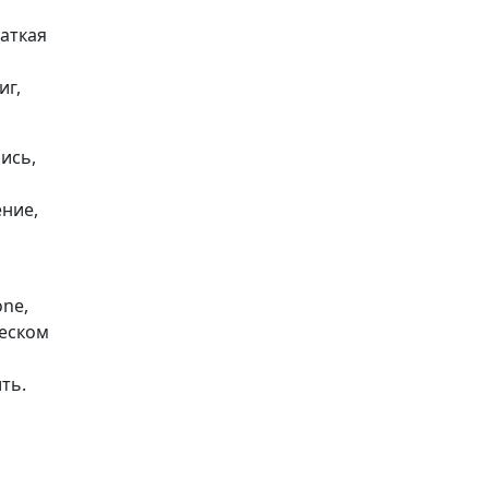
раткая
иг,
ись,
ение,
one,
ческом
ть.