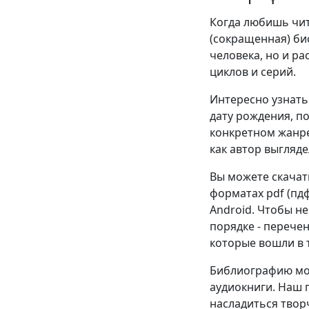
Когда любишь чита
(сокращенная) би
человека, но и р
циклов и серий.
Интересно узнать 
дату рождения, п
конкретном жанре
как автор выгляде
Вы можете скачат
форматах pdf (пдф),
Android. Чтобы н
порядке - перече
которые вошли в т
Библиографию мож
аудиокниги. Наш 
насладиться твор