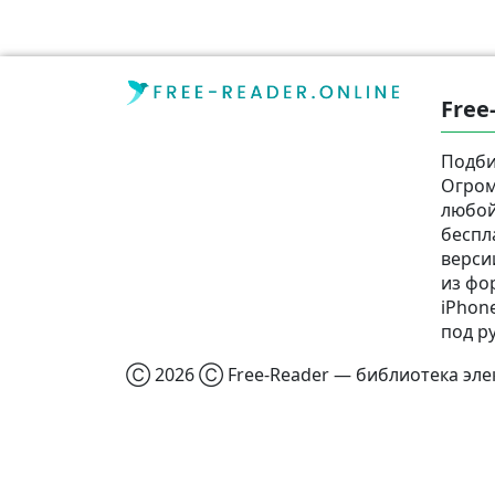
Free
Подби
Огром
любой
беспл
верси
из фор
iPhone
под р
Ⓒ 2026 Ⓒ Free-Reader — библиотека элек