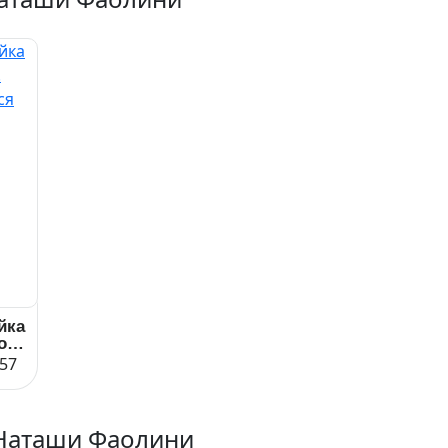
йка
ов.
57
Наташи Фаолини