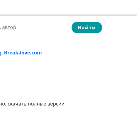
Найти
g
,
Break-love.com
но, скачать полные версии