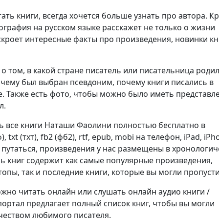
ть книги, всегда хочется больше узнать про автора. К
ография на русском языке расскажет не только о жизни
аскроет интересные факты про произведения, новинки кн
о том, в какой стране писатель или писательница родил
очему был выбран псевдоним, почему книги писались в
. Также есть фото, чтобы можно было иметь представл
л.
ь все книги Наташи Фаолини полностью бесплатно в
 txt (тхт), fb2 (фб2), rtf, epub, mobi на телефон, iPad, iPh
е путаться, произведения у нас размещены в хронологи
нь книг содержит как самые популярные произведения,
опы, так и последние книги, которые вы могли пропусти
но читать онлайн или слушать онлайн аудио книги /
портал предлагает полный список книг, чтобы вы могли
чеством любимого писателя.