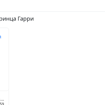
ринца Гарри
ца
59