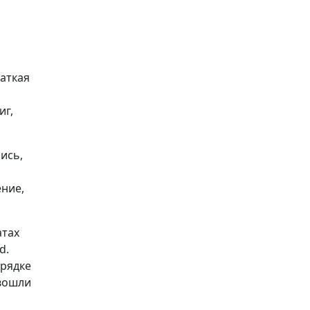
раткая
иг,
ись,
ение,
атах
d.
орядке
 вошли