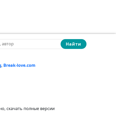
Найти
g
,
Break-love.com
но, скачать полные версии