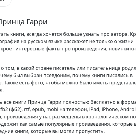
Принца Гарри
ть книги, всегда хочется больше узнать про автора. К
ография на русском языке расскажет не только о жизни
аскроет интересные факты про произведения, новинки кн
о том, в какой стране писатель или писательница родил
очему был выбран псевдоним, почему книги писались в
. Также есть фото, чтобы можно было иметь представл
л.
ь все книги Принца Гарри полностью бесплатно в форм
), fb2 (фб2), rtf, epub, mobi на телефон, iPad, iPhone, Androi
я, произведения у нас размещены в хронологическом п
содержит как самые популярные произведения, которые
ледние книги, которые вы могли пропустить.