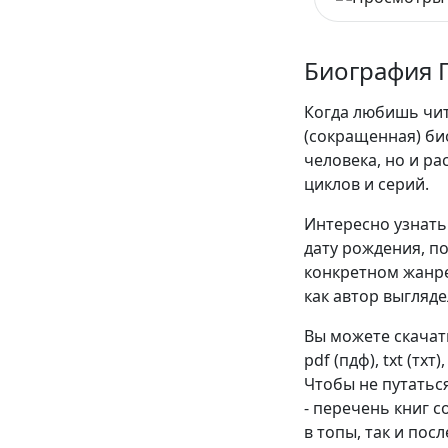
Биография 
Когда любишь чита
(сокращенная) би
человека, но и р
циклов и серий.
Интересно узнать 
дату рождения, п
конкретном жанре
как автор выгляде
Вы можете скачат
pdf (пдф), txt (тхт
Чтобы не путатьс
- перечень книг 
в топы, так и пос