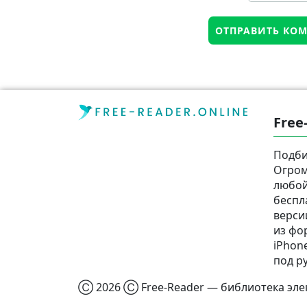
Free
Подби
Огром
любой
беспл
верси
из фор
iPhone
под р
Ⓒ 2026 Ⓒ Free-Reader — библиотека элек