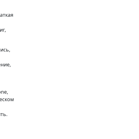
раткая
иг,
ись,
ение,
one,
ческом
ть.