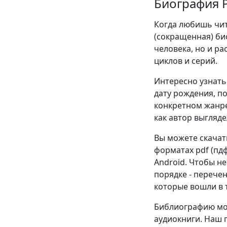
Биография 
Когда любишь чита
(сокращенная) би
человека, но и р
циклов и серий.
Интересно узнать 
дату рождения, п
конкретном жанре
как автор выгляде
Вы можете скачат
форматах pdf (пдф),
Android. Чтобы н
порядке - перече
которые вошли в т
Библиографию мож
аудиокниги. Наш 