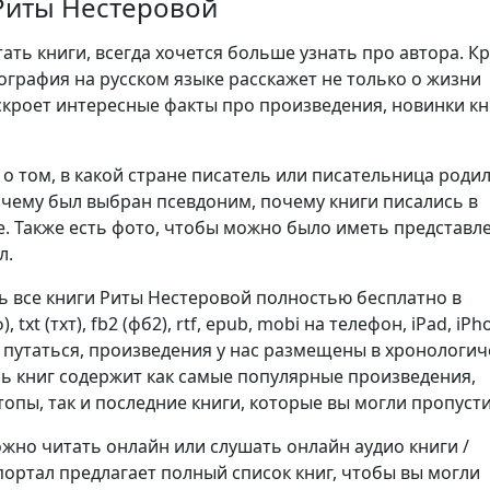
Риты Нестеровой
ть книги, всегда хочется больше узнать про автора. К
ография на русском языке расскажет не только о жизни
аскроет интересные факты про произведения, новинки кн
о том, в какой стране писатель или писательница родил
очему был выбран псевдоним, почему книги писались в
. Также есть фото, чтобы можно было иметь представл
л.
ь все книги Риты Нестеровой полностью бесплатно в
 txt (тхт), fb2 (фб2), rtf, epub, mobi на телефон, iPad, iPh
е путаться, произведения у нас размещены в хронологи
нь книг содержит как самые популярные произведения,
опы, так и последние книги, которые вы могли пропусти
но читать онлайн или слушать онлайн аудио книги /
портал предлагает полный список книг, чтобы вы могли