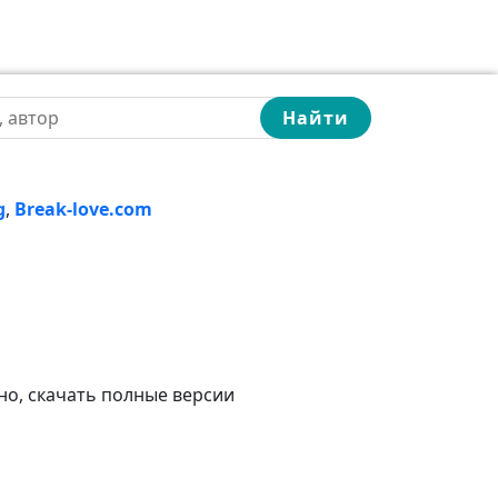
Найти
g
,
Break-love.com
но, скачать полные версии