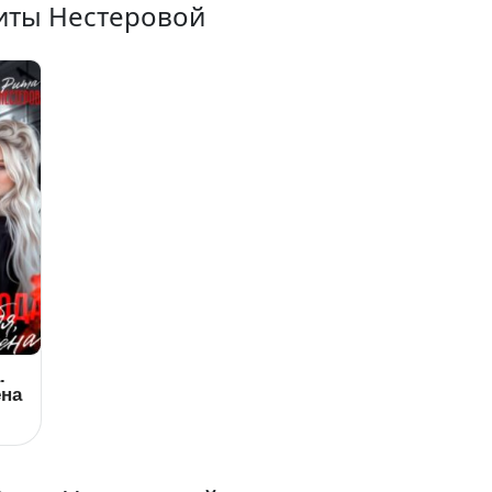
Риты Нестеровой
.
ена