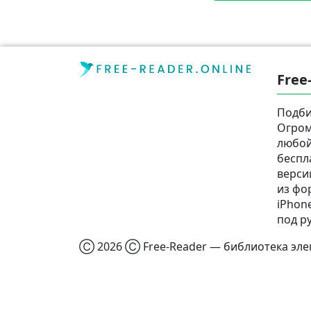
Free
Подби
Огром
любой
беспл
верси
из фор
iPhone
под р
Ⓒ 2026 Ⓒ Free-Reader — библиотека элек