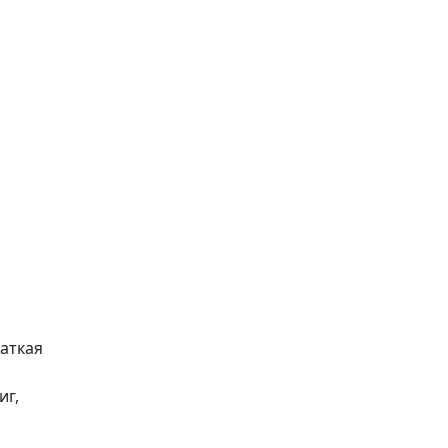
раткая
иг,