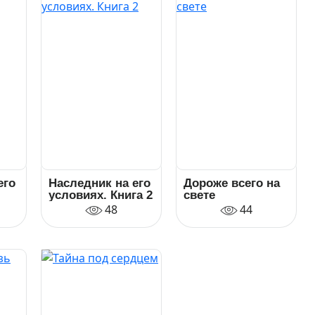
его
Наследник на его
Дороже всего на
условиях. Книга 2
свете
48
44