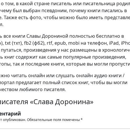
о том, в какой стране писатель или писательница родил
очему был выбран псевдоним, почему книги писались в
. Также есть фото, чтобы можно было иметь представл
л.
ь все книги Славы Дорониной полностью бесплатно в
 txt (тхт), fb2 (фб2), rtf, epub, mobi на телефон, iPad, iPh
е путаться, произведения у нас размещены в хронологи
нь книг содержит как самые популярные произведения,
опы, так и последние книги, которые вы могли пропусти
но читать онлайн или слушать онлайн аудио книги /
портал предлагает полный список книг, чтобы вы могли
чеством любимого писателя.
писателя «Слава Доронина»
ентарий
ет опубликован.
Обязательные поля помечены
*