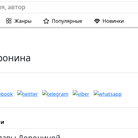
Жанры
Популярные
Новинки
ронина
ии
Славы Дорониной