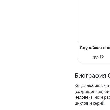
Случайная св
12
Биография 
Когда любишь чита
(сокращенная) би
человека, но и р
циклов и серий.