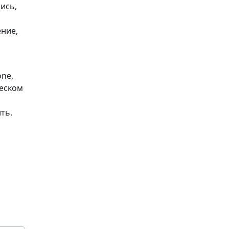
ись,
ение,
one,
ческом
ть.