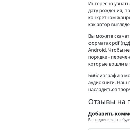
Интересно узнать 
дату рождения, п
конкретном жанре
как автор выгляде
Вы можете скачат
форматах pdf (пдф),
Android. Чтобы н
порядке - перече
которые вошли в т
Библиографию мож
аудиокниги. Наш 
насладиться твор
Отзывы на 
Добавить комм
Ваш адрес email не буд