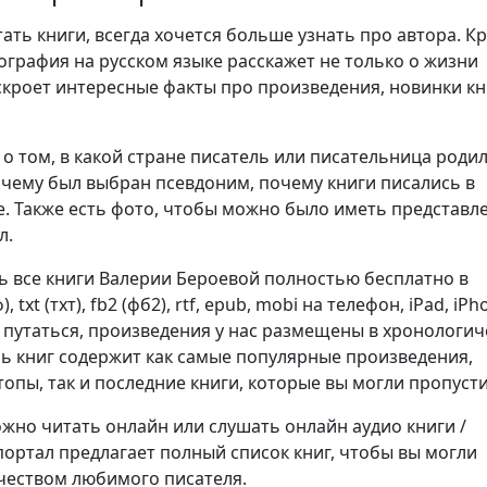
ть книги, всегда хочется больше узнать про автора. К
ография на русском языке расскажет не только о жизни
аскроет интересные факты про произведения, новинки кн
о том, в какой стране писатель или писательница родил
очему был выбран псевдоним, почему книги писались в
. Также есть фото, чтобы можно было иметь представл
л.
ь все книги Валерии Бероевой полностью бесплатно в
 txt (тхт), fb2 (фб2), rtf, epub, mobi на телефон, iPad, iPh
е путаться, произведения у нас размещены в хронологи
нь книг содержит как самые популярные произведения,
опы, так и последние книги, которые вы могли пропусти
но читать онлайн или слушать онлайн аудио книги /
портал предлагает полный список книг, чтобы вы могли
чеством любимого писателя.