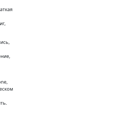
раткая
иг,
ись,
ение,
one,
ческом
ть.