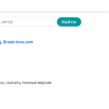
Найти
g
,
Break-love.com
но, скачать полные версии