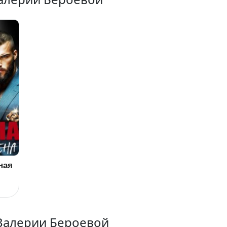
ная
Валерии Бероевой