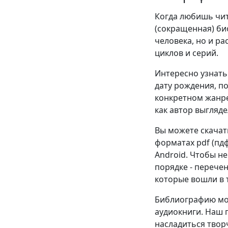
Когда любишь чита
(сокращенная) би
человека, но и р
циклов и серий.
Интересно узнать 
дату рождения, п
конкретном жанре
как автор выгляде
Вы можете скачат
форматах pdf (пдф),
Android. Чтобы н
порядке - перече
которые вошли в т
Библиографию мож
аудиокниги. Наш 
насладиться твор