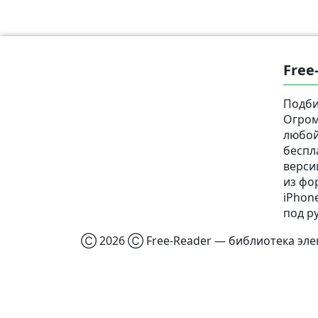
Free
Подби
Огром
любой
беспл
верси
из фор
iPhone
под р
Ⓒ 2026 Ⓒ Free-Reader — библиотека элек