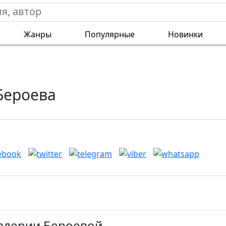
Жанры
Популярные
Новинки
Бероева
Валерии Бероевой