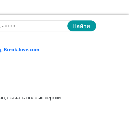
Найти
g
,
Break-love.com
но, скачать полные версии