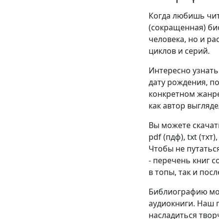
Когда любишь чита
(сокращенная) би
человека, но и р
циклов и серий.
Интересно узнать 
дату рождения, п
конкретном жанре
как автор выгляде
Вы можете скачат
pdf (пдф), txt (тхт
Чтобы не путатьс
- перечень книг 
в топы, так и пос
Библиографию мож
аудиокниги. Наш 
насладиться твор