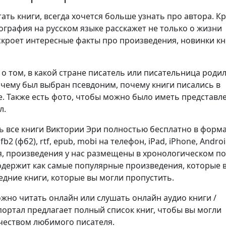
ть книги, всегда хочется больше узнать про автора. К
ография на русском языке расскажет не только о жизни
аскроет интересные факты про произведения, новинки кн
о том, в какой стране писатель или писательница родил
очему был выбран псевдоним, почему книги писались в
. Также есть фото, чтобы можно было иметь представл
л.
ь все книги Виктории Эри полностью бесплатно в форм
), fb2 (фб2), rtf, epub, mobi на телефон, iPad, iPhone, Androi
я, произведения у нас размещены в хронологическом п
содержит как самые популярные произведения, которые
ледние книги, которые вы могли пропустить.
но читать онлайн или слушать онлайн аудио книги /
портал предлагает полный список книг, чтобы вы могли
чеством любимого писателя.