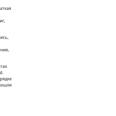
раткая
иг,
ись,
ение,
атах
d.
орядке
 вошли