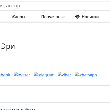
Жанры
Популярные
Новинки
 Эри
иктории Эри