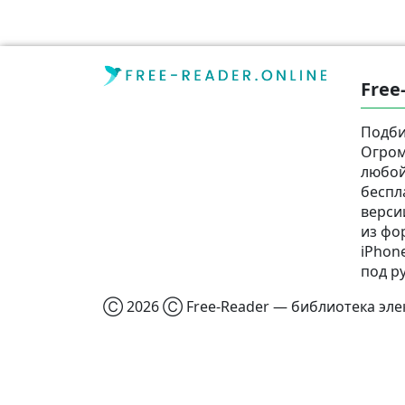
Free
Подби
Огром
любой
беспл
верси
из фор
iPhone
под р
Ⓒ 2026 Ⓒ Free-Reader — библиотека элек