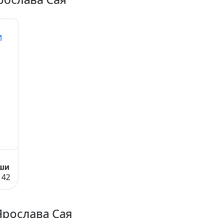
оши
142
Ярослава Сая