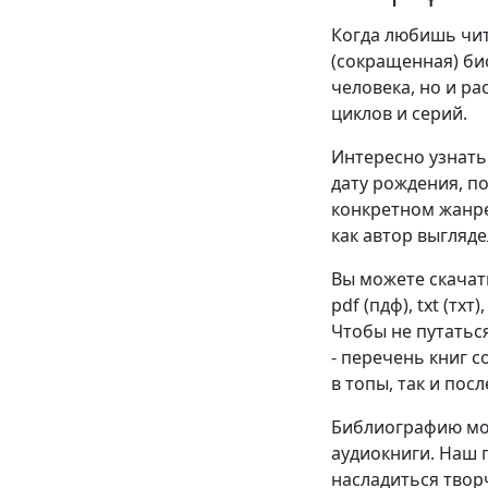
Когда любишь чита
(сокращенная) би
человека, но и р
циклов и серий.
Интересно узнать 
дату рождения, п
конкретном жанре
как автор выгляде
Вы можете скачат
pdf (пдф), txt (тхт
Чтобы не путатьс
- перечень книг 
в топы, так и пос
Библиографию мож
аудиокниги. Наш 
насладиться твор