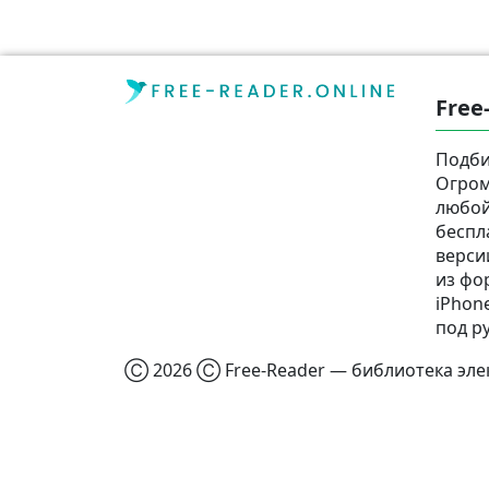
Free
Подби
Огром
любой
беспл
верси
из фор
iPhone
под р
Ⓒ 2026 Ⓒ Free-Reader — библиотека элек