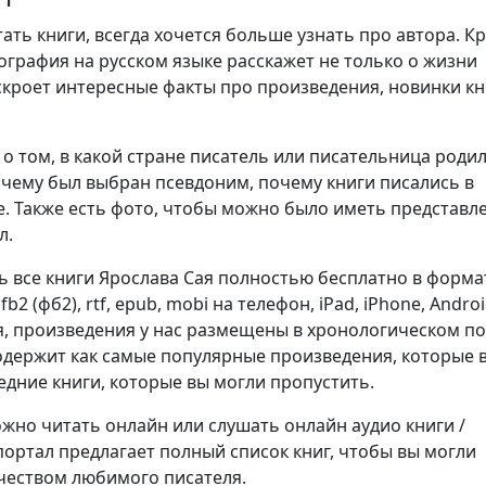
ть книги, всегда хочется больше узнать про автора. К
ография на русском языке расскажет не только о жизни
аскроет интересные факты про произведения, новинки кн
о том, в какой стране писатель или писательница родил
очему был выбран псевдоним, почему книги писались в
. Также есть фото, чтобы можно было иметь представл
л.
ь все книги Ярослава Сая полностью бесплатно в форма
), fb2 (фб2), rtf, epub, mobi на телефон, iPad, iPhone, Androi
я, произведения у нас размещены в хронологическом п
содержит как самые популярные произведения, которые
ледние книги, которые вы могли пропустить.
но читать онлайн или слушать онлайн аудио книги /
портал предлагает полный список книг, чтобы вы могли
чеством любимого писателя.