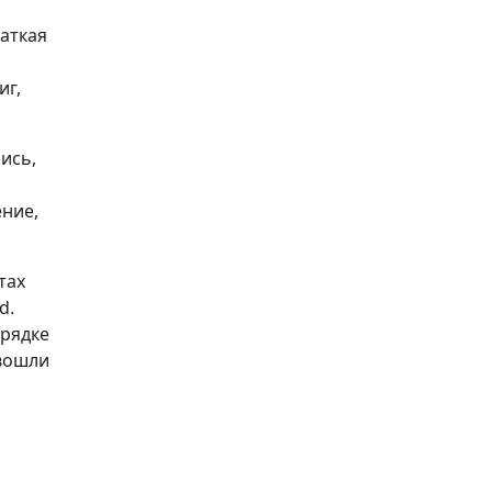
раткая
иг,
ись,
ение,
тах
d.
орядке
 вошли