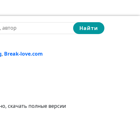
Найти
g
,
Break-love.com
но, скачать полные версии