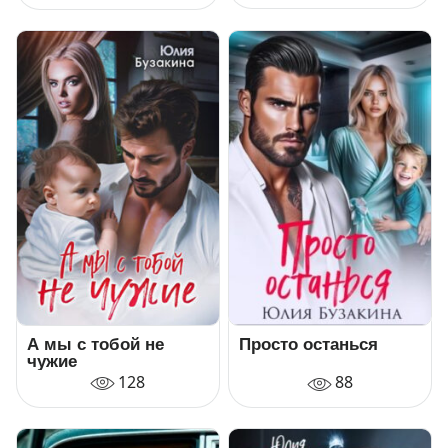
А мы с тобой не
Просто останься
чужие
128
88