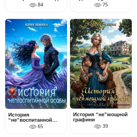
84
75
История “не”мощной
История
графини
“не”воспитанной
особы
39
65