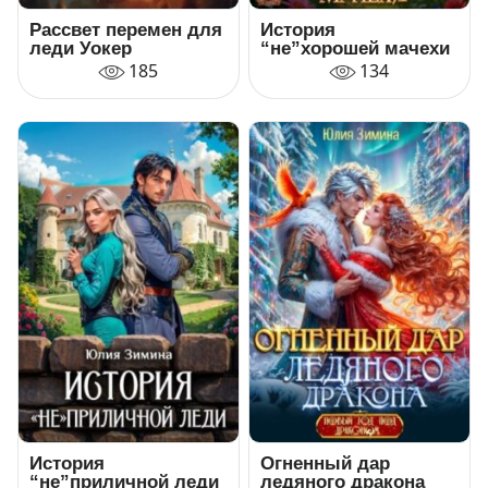
Рассвет перемен для
История
леди Уокер
“не”хорошей мачехи
185
134
История
Огненный дар
“не”приличной леди
ледяного дракона