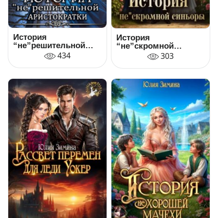
История
История
“не”решительной
“не”скромной
аристократки
синьоры
434
303