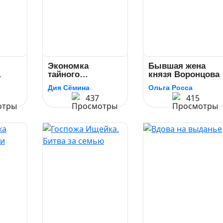
Экономка
Бывшая жена
тайного
князя Воронцова
советника
Дия Сёмина
Ольга Росса
а
437
415