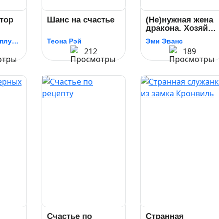
тор
Шанс на счастье
(Не)нужная жена
дракона. Хозяйка
вишневых садов
Александра Каплунова
Теона Рэй
Эми Эванс
212
189
Счастье по
Странная