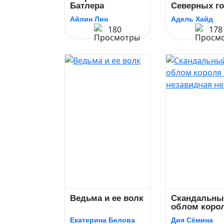
Батлера
Северных г
Айлин Лин
Адель Хайд
180
178
Ведьма и ее волк
Скандальны
облом коро
или незавид
Екатерина Белова
Дия Сёмина
невеста