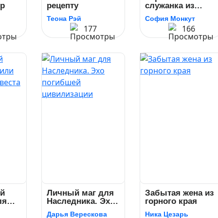
ор
рецепту
служанка из
замка Кронвиль
Теона Рэй
София Монкут
177
166
й
Личный маг для
Забытая жена из
ля
Наследника. Эхо
горного края
ная
погибшей
Дарья Верескова
Ника Цезарь
цивилизации