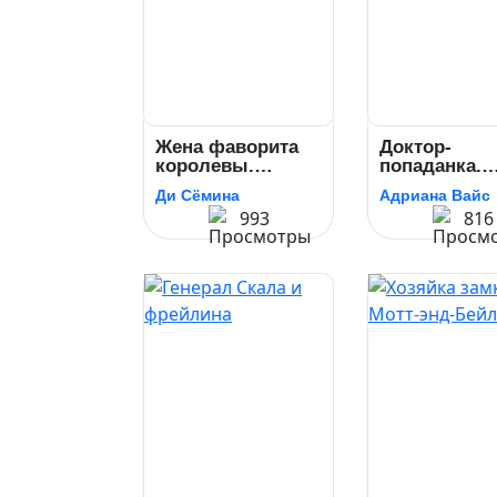
Жена фаворита
Доктор-
королевы.
попаданка.
Посмешище
Ненавистная
Ди Сёмина
Адриана Вайс
двора
жена дракон
993
816