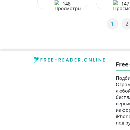
148
147
1
2
Free
Подби
Огром
любой
беспл
верси
из фор
iPhone
под р