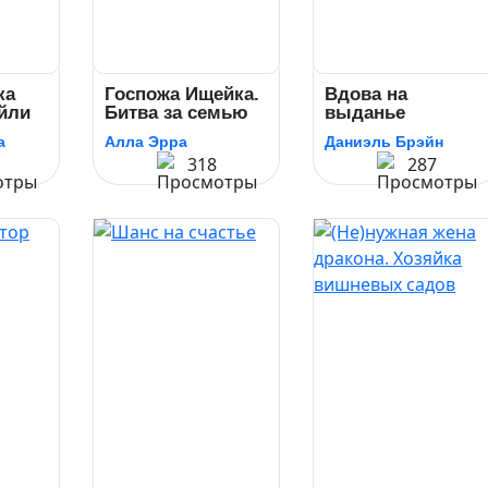
ка
Госпожа Ищейка.
Вдова на
йли
Битва за семью
выданье
а
Алла Эрра
Даниэль Брэйн
318
287