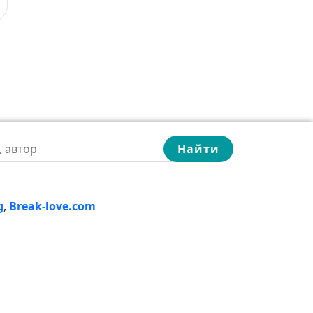
Найти
g
,
Break-love.com