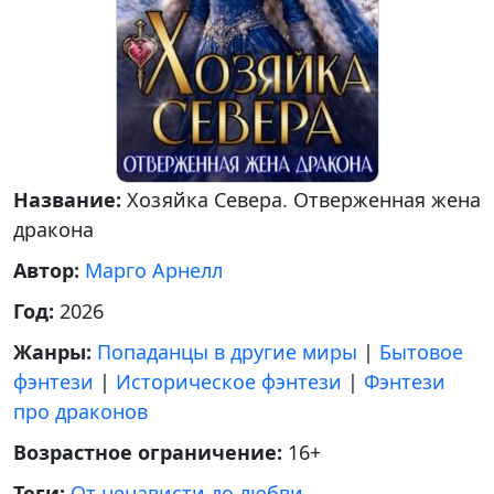
Название:
Хозяйка Севера. Отверженная жена
дракона
Автор:
Марго Арнелл
Год:
2026
Жанры:
Попаданцы в другие миры
|
Бытовое
фэнтези
|
Историческое фэнтези
|
Фэнтези
про драконов
Возрастное ограничение:
16+
Теги:
От ненависти до любви