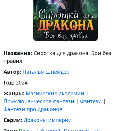
Название:
Сиротка для дракона. Бои без
правил
Автор:
Наталья Шнейдер
Год:
2024
Жанры:
Магические академии
|
Приключенческое фэнтези
|
Фэнтези
|
Фэнтези про драконов
Серии:
Драконы империи
Теги:
Властный герой
,
Истинная пара