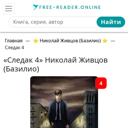
Найти
Главная
—
⭐ Николай Живцов (Базилио) ⭐
—
Следак 4
«Следак 4» Николай Живцов
(Базилио)
4