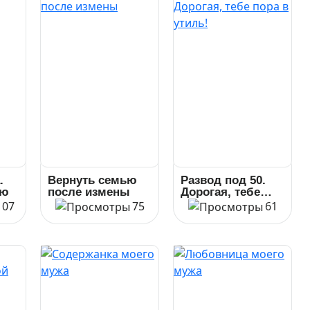
.
Вернуть семью
Развод под 50.
ью
после измены
Дорогая, тебе
пора в утиль!
107
75
61