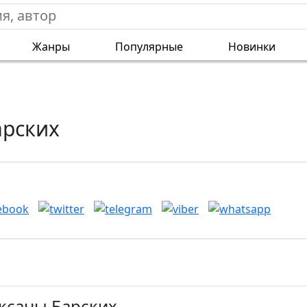
Жанры
Популярные
Новинки
арских
Оксаны Барских