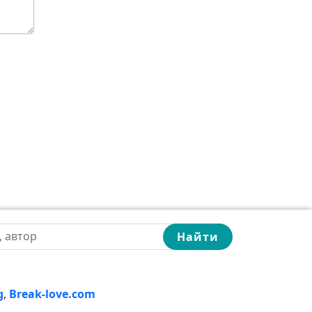
Найти
g
,
Break-love.com