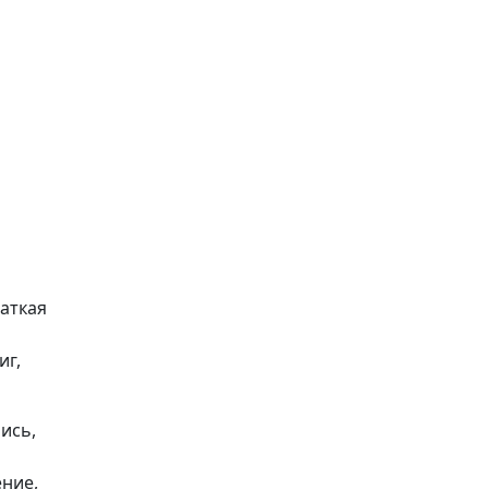
раткая
иг,
ись,
ение,