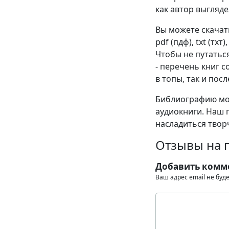
как автор выгляде
Вы можете скачат
pdf (пдф), txt (тхт
Чтобы не путатьс
- перечень книг 
в топы, так и пос
Библиографию мож
аудиокниги. Наш 
насладиться твор
Отзывы на п
Добавить комм
Ваш адрес email не буд